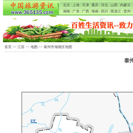
北京
|
上海
|
天津
|
重庆
|
河北
|
山西
|
内蒙古
|
湖南
|
广东
|
广西
|
海南
|
四川
|
黑龙江
|
贵州
|
首页
>>
江苏
>>
地图
>> 泰州市海陵区地图
泰