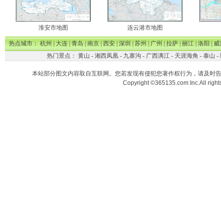
淮安市地图
连云港市地图
热点城市：
杭州
|
大连
|
青岛
|
南京
|
西安
|
深圳
|
苏州
|
广州
|
拉萨
|
丽江
|
洛阳
|
威
热门景点：
黄山
-
湘西凤凰
-
九寨沟
-
广西漓江
-
天涯海角
-
泰山
-
本站部分图文内容取自互联网。您若发现有侵犯您著作权行为，请及时
Copyright ©365135.com Inc.All ri