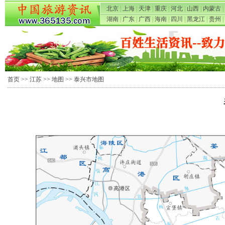
北京
|
上海
|
天津
|
重庆
|
河北
|
山西
|
内蒙古
|
湖南
|
广东
|
广西
|
海南
|
四川
|
黑龙江
|
贵州
|
首页
>>
江苏
>>
地图
>> 泰兴市地图