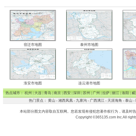
宿迁市地图
泰州市地图
淮安市地图
连云港市地图
热点城市：
杭州
|
大连
|
青岛
|
南京
|
西安
|
深圳
|
苏州
|
广州
|
拉萨
|
丽江
|
洛阳
|
威
热门景点：
黄山
-
湘西凤凰
-
九寨沟
-
广西漓江
-
天涯海角
-
泰山
-
本站部分图文内容取自互联网。您若发现有侵犯您著作权行为，请及时
Copyright ©365135.com Inc.All ri