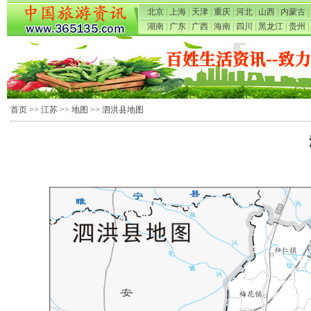
北京
|
上海
|
天津
|
重庆
|
河北
|
山西
|
内蒙古
|
湖南
|
广东
|
广西
|
海南
|
四川
|
黑龙江
|
贵州
|
首页
>>
江苏
>>
地图
>> 泗洪县地图