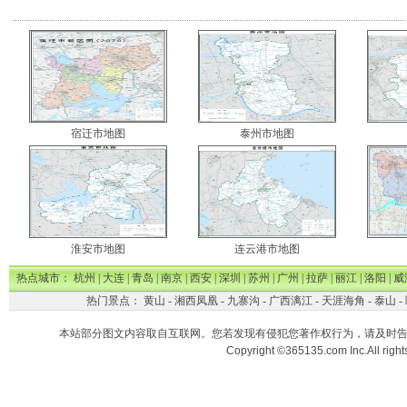
宿迁市地图
泰州市地图
淮安市地图
连云港市地图
热点城市：
杭州
|
大连
|
青岛
|
南京
|
西安
|
深圳
|
苏州
|
广州
|
拉萨
|
丽江
|
洛阳
|
威
热门景点：
黄山
-
湘西凤凰
-
九寨沟
-
广西漓江
-
天涯海角
-
泰山
-
本站部分图文内容取自互联网。您若发现有侵犯您著作权行为，请及时
Copyright ©365135.com Inc.All ri