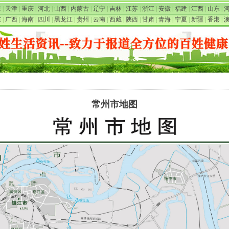
海
|
天津
|
重庆
|
河北
|
山西
|
内蒙古
|
辽宁
|
吉林
|
江苏
|
浙江
|
安徽
|
福建
|
江西
|
山东
|
东
|
广西
|
海南
|
四川
|
黑龙江
|
贵州
|
云南
|
西藏
|
陕西
|
甘肃
|
青海
|
宁夏
|
新疆
|
香港
|
常州市地图