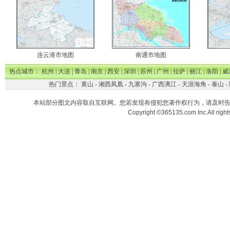
连云港市地图
南通市地图
热点城市：
杭州
|
大连
|
青岛
|
南京
|
西安
|
深圳
|
苏州
|
广州
|
拉萨
|
丽江
|
洛阳
|
威
热门景点：
黄山
-
湘西凤凰
-
九寨沟
-
广西漓江
-
天涯海角
-
泰山
-
本站部分图文内容取自互联网。您若发现有侵犯您著作权行为，请及时
Copyright ©365135.com Inc.All ri