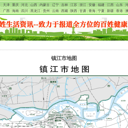
海
|
天津
|
重庆
|
河北
|
山西
|
内蒙古
|
辽宁
|
吉林
|
江苏
|
浙江
|
安徽
|
福建
|
江西
|
山东
|
东
|
广西
|
海南
|
四川
|
黑龙江
|
贵州
|
云南
|
西藏
|
陕西
|
甘肃
|
青海
|
宁夏
|
新疆
|
香港
|
镇江市地图