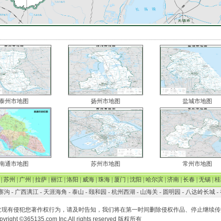
泰州市地图
扬州市地图
盐城市地图
南通市地图
苏州市地图
常州市地图
|
苏州
|
广州
|
拉萨
|
丽江
|
洛阳
|
威海
|
珠海
|
厦门
|
沈阳
|
哈尔滨
|
济南
|
长春
|
无锡
|
桂
寨沟
-
广西漓江
-
天涯海角
-
泰山
-
颐和园
-
杭州西湖
-
山海关
-
圆明园
-
八达岭长城
-
发现有侵犯您著作权行为，请及时告知，我们将在第一时间删除侵权作品、停止继续传
pyright ©365135.com Inc.All rights reserved 版权所有