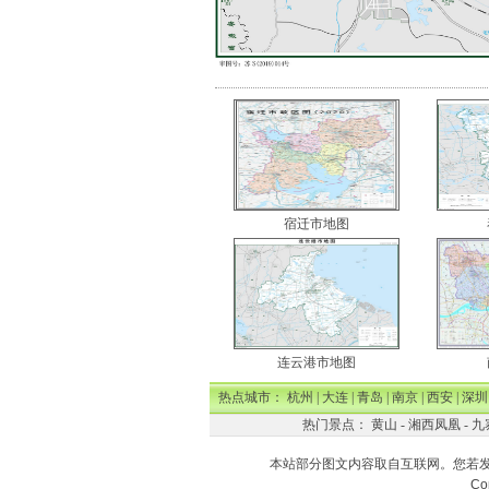
宿迁市地图
连云港市地图
热点城市：
杭州
|
大连
|
青岛
|
南京
|
西安
|
深圳
热门景点：
黄山
-
湘西凤凰
-
九
本站部分图文内容取自互联网。您若
Co