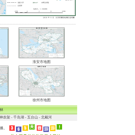
淮安市地图
徐州市地图
林
神农架
-
千岛湖
-
五台山
-
北戴河
播。