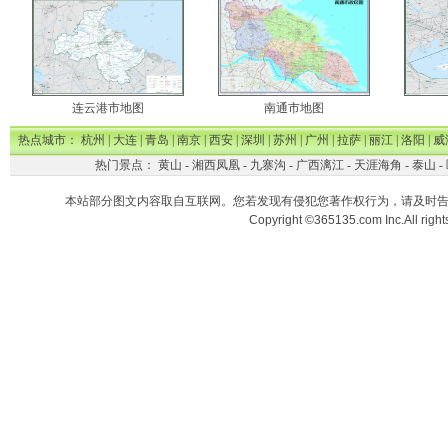
连云港市地图
南通市地图
热点城市：
杭州
|
大连
|
青岛
|
南京
|
西安
|
深圳
|
苏州
|
广州
|
拉萨
|
丽江
|
洛阳
|
威
热门景点：
黄山
-
湘西凤凰
-
九寨沟
-
广西漓江
-
天涯海角
-
泰山
-
本站部分图文内容取自互联网。您若发现有侵犯您著作权行为，请及时
Copyright ©365135.com Inc.All ri