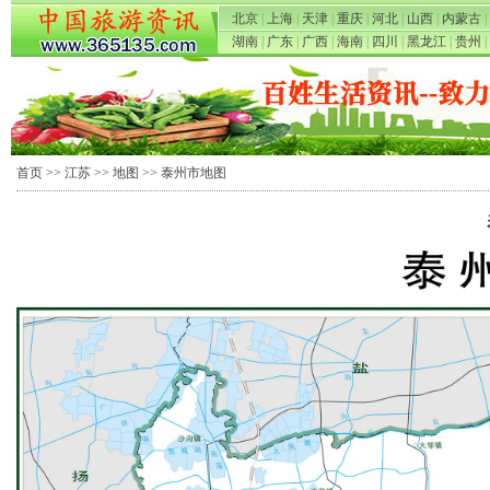
北京
|
上海
|
天津
|
重庆
|
河北
|
山西
|
内蒙古
|
湖南
|
广东
|
广西
|
海南
|
四川
|
黑龙江
|
贵州
|
首页
>>
江苏
>>
地图
>> 泰州市地图