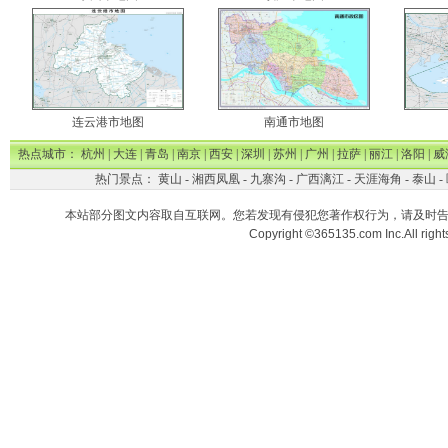
连云港市地图
南通市地图
热点城市：
杭州
|
大连
|
青岛
|
南京
|
西安
|
深圳
|
苏州
|
广州
|
拉萨
|
丽江
|
洛阳
|
威
热门景点：
黄山
-
湘西凤凰
-
九寨沟
-
广西漓江
-
天涯海角
-
泰山
-
本站部分图文内容取自互联网。您若发现有侵犯您著作权行为，请及时
Copyright ©365135.com Inc.All ri