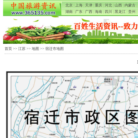
北京
|
上海
|
天津
|
重庆
|
河北
|
山西
|
内蒙古
|
湖南
|
广东
|
广西
|
海南
|
四川
|
黑龙江
|
贵州
|
首页
>>
江苏
>>
地图
>> 宿迁市地图