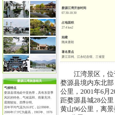
婺源江湾开放时间
07:30-18:30
占地面积
27.4 km2
始建
隋末唐初
著名景点
萧江宗祠、江永纪念馆、三省堂
江湾景区，位于
婺源江湾旅游相关
婺源县境内东北部，
气候特点
公里，2001年6月
婺源县境地处中亚热带，具有东亚季
风区的特色，气候温和、雨量充沛、
距婺源县城28公
霜期较短、四季分明。
黄山96公里，离
历年平均气温为16.8℃，以1998年、
2006年17.9℃为最高，1965年、1976