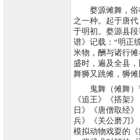
婺源傩舞，俗称
之一种。起于唐代
于明初。婺源县段
谱》记载：“明正
米物，酬与诸行傩
盛时，遍及全县，
舞狮又跳傩，狮傩
鬼舞（傩舞）节
《追王》《搭架》
日》《唐僧取经》
兵》《关公磨刀》
模拟动物戏耍的《