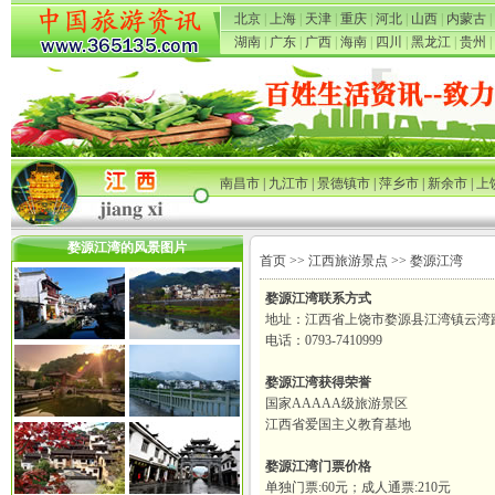
北京
|
上海
|
天津
|
重庆
|
河北
|
山西
|
内蒙古
|
湖南
|
广东
|
广西
|
海南
|
四川
|
黑龙江
|
贵州
|
南昌市
|
九江市
|
景德镇市
|
萍乡市
|
新余市
|
上
婺源江湾的风景图片
首页
>>
江西旅游景点
>> 婺源江湾
婺源江湾联系方式
地址：江西省上饶市婺源县江湾镇云湾
电话：0793-7410999
婺源江湾获得荣誉
国家AAAAA级旅游景区
江西省爱国主义教育基地
婺源江湾门票价格
单独门票:60元；成人通票:210元