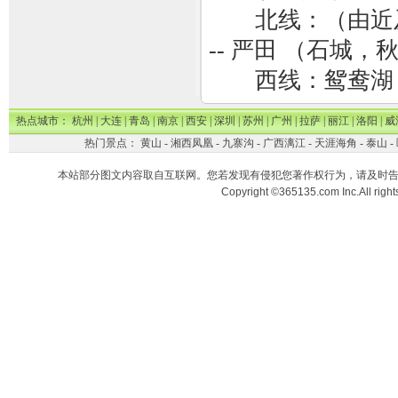
北线：（由近及远）思
-- 严田 （石城
西线：鸳鸯湖 --
热点城市：
杭州
|
大连
|
青岛
|
南京
|
西安
|
深圳
|
苏州
|
广州
|
拉萨
|
丽江
|
洛阳
|
威
热门景点：
黄山
-
湘西凤凰
-
九寨沟
-
广西漓江
-
天涯海角
-
泰山
-
本站部分图文内容取自互联网。您若发现有侵犯您著作权行为，请及时
Copyright ©365135.com Inc.All ri