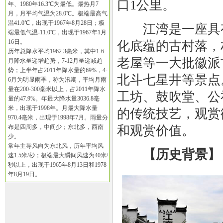
口1公里。
年、1980年16.3℃为最低。最热月7
月，月平均气温为28.0℃。极端最高气
温41.0℃，出现于1967年8月28日；极
江湾是一座具有
端最低气温-11.0℃，出现于1967年1月
16日。
化底蕴的古村落，
历年总降水平均1962.3毫米，其中1-6
老屋等一大批徽派
月降水呈递增趋势，7-12月呈递减趋
势；上半年占2011年降水量的69%，4-
北斗七星井等景点
6月为明显雨季，称为汛期，平均月雨
量在200-300毫米以上，占2011年降水
工坊、鼓吹堂、公
量的47.9%。年最大降水量3036.8毫
米，出现于1998年。月最大降水量
的传统技艺，观赏
970.4毫米，出现于1998年7月。雨量分
布是四周多，中间少；东北多，西南
和观赏价值。
少。
常年主导风向为东北风，历年平均风
【历史背景】
速1.5米/秒；极端最大瞬间风速为40米/
秒以上，出现于1965年8月13日和1978
年8月19日。