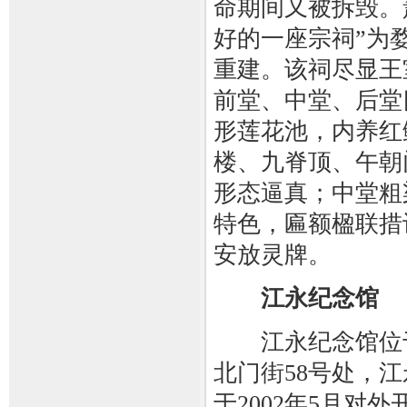
命期间又被拆毁。
好的一座宗祠”为婺
重建。该祠尽显王
前堂、中堂、后堂
形莲花池，内养红
楼、九脊顶、午朝
形态逼真；中堂粗
特色，匾额楹联措
安放灵牌。
江永纪念馆
江永纪念馆位于
北门街58号处，
于2002年5月对