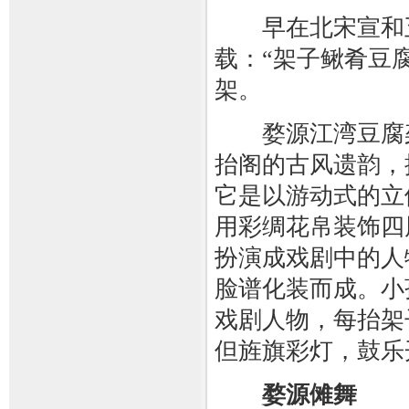
早在北宋宣和五
载：“架子鳅肴豆
架。
婺源江湾豆腐架
抬阁的古风遗韵，
它是以游动式的立
用彩绸花帛装饰四
扮演成戏剧中的人
脸谱化装而成。小
戏剧人物，每抬架
但旌旗彩灯，鼓乐
婺源傩舞