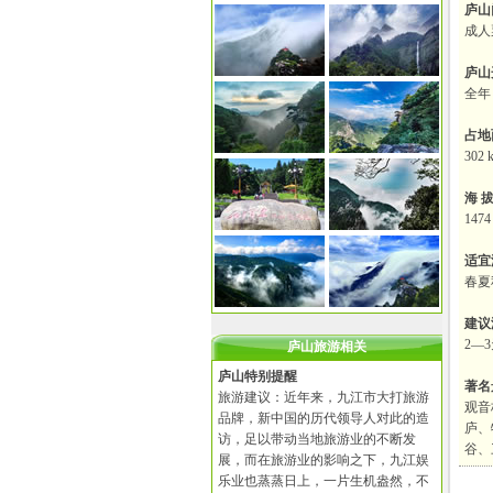
庐山
成人
庐山
全年
占地
302 
海 
1474
适宜
春夏
建议
2—
庐山旅游相关
庐山特别提醒
著名
旅游建议：近年来，九江市大打旅游
观音
品牌，新中国的历代领导人对此的造
庐、
访，足以带动当地旅游业的不断发
谷、
展，而在旅游业的影响之下，九江娱
乐业也蒸蒸日上，一片生机盎然，不