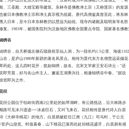
建，为庐山历史悠久的寺庙之一，汉唐时成为中国佛教八大道场之一，有
殿、三圣殿、大雄宝殿等建筑。东林寺是佛教净土宗（又称莲宗）的发源
也被日本佛教净土宗和净土真宗视为祖庭。唐代高僧鉴真曾至此，将东林
携入日本，至今日本东林教仍以慧远为始祖。现寺内诸殿及聪明泉等名胜
修复。1983年，被国务院列为汉族地区佛教全国重点寺院、国家著名佛
锦绣谷
谷，自天桥循左侧石级路前至仙人洞，为一段长约1.5公里、海拔110
山谷，是庐山1980年新辟的著名风景点。相传为晋代东方名僧慧远采撷花
草药处。这儿四时花开，犹如锦绣，故名。北宋文学家王安石诗云：“还
笑即芳晨，好与名山作主人。邂逅五湖乘兴往，相邀锦绣谷中春。”据说
游览即兴之作。
花径
公园位于牯岭街西南2公里处的如琴湖畔。有公路抵达，沿大林路步
顺路可见冰川遗迹──冰桌巨石，又叫飞来石。花径相传是唐代诗人白居
诗《大林寺桃花》的地方。白居易被贬任江洲（九江）司马时，于公元
6年登庐山游览。时值暮春，山下桃花已落而此处却桃花盛开，白居易有感