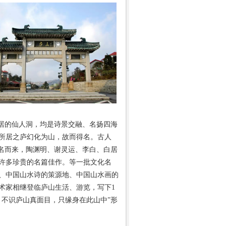
而居的仙人洞，均是诗景交融、名扬四海
所居之庐幻化为山，故而得名。古人
慕名而来，陶渊明、谢灵运、李白、白居
了许多珍贵的名篇佳作。等一批文化名
、中国山水诗的策源地、中国山水画的
艺术家相继登临庐山生活、游览，写下1
。不识庐山真面目，只缘身在此山中”形