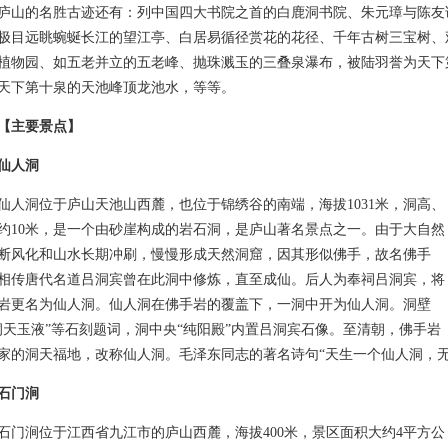
的名胜古迹还有：列中国四大书院之首的白鹿洞书院、朱元璋与陈友
极目远眺蜿蜒长江的望江亭、白居易循径赏花的花径、千年古树三宝树、观
植物园、如五老并立的五老峰、抛珠溅玉的三叠泉瀑布，被陆羽誉为天下
天下第十泉的天池峰顶龙池水，等等。
【主要景点】
仙人洞
洞位于庐山天池山西麓，也位于锦绣谷的南端，海拔1031米，洞高、
约10米，是一个由砂崖构成的岩石洞，是庐山著名景点之一。由于大自然
断风化和山水长期冲刷，慢慢形成天然洞窟，因其形似佛手，故名佛手
相传唐代名道吕洞宾曾在此洞中修炼，直至成仙。后人为奉祠吕洞宾，将
岩更名为仙人洞。仙人洞在佛手岩的覆盖下，一洞中开为仙人洞。洞壁
洞天玉液”等石刻题词，洞中央“纯阳殿”内置吕洞宾石像。至清朝，佛手岩
家的洞天福地，改称仙人洞。毛泽东同志的著名诗句“天生一个仙人洞，
石门涧
涧位于江西省九江市的庐山西麓，海拔400米，景区面积大约4平方公