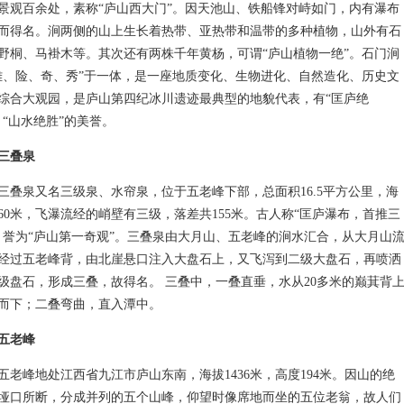
景观百余处，素称“庐山西大门”。因天池山、铁船锋对峙如门，内有瀑布
而得名。涧两侧的山上生长着热带、亚热带和温带的多种植物，山外有石
野桐、马褂木等。其次还有两株千年黄杨，可谓“庐山植物一绝”。石门涧
雄、险、奇、秀”于一体，是一座地质变化、生物进化、自然造化、历史文
综合大观园，是庐山第四纪冰川遗迹最典型的地貌代表，有“匡庐绝
、“山水绝胜”的美誉。
三叠泉
泉又名三级泉、水帘泉，位于五老峰下部，总面积16.5平方公里，海
160米，飞瀑流经的峭壁有三级，落差共155米。古人称“匡庐瀑布，首推三
，誉为“庐山第一奇观”。三叠泉由大月山、五老峰的涧水汇合，从大月山
经过五老峰背，由北崖悬口注入大盘石上，又飞泻到二级大盘石，再喷洒
级盘石，形成三叠，故得名。 三叠中，一叠直垂，水从20多米的巅萁背
而下；二叠弯曲，直入潭中。
五老峰
峰地处江西省九江市庐山东南，海拔1436米，高度194米。因山的绝
垭口所断，分成并列的五个山峰，仰望时像席地而坐的五位老翁，故人们