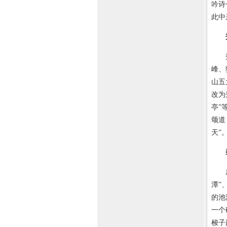
吟诗
此中
秀峰
峰、
山五
改为
亭”
颂道
天”
庐山
潭”
的池
一个
梭子