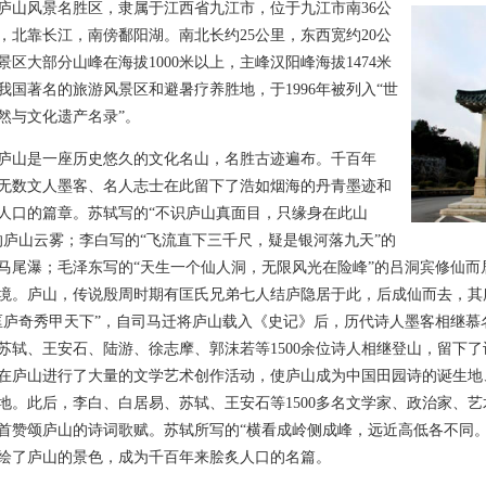
风景名胜区，隶属于江西省九江市，位于九江市南36公
，北靠长江，南傍鄱阳湖。南北长约25公里，东西宽约20公
景区大部分山峰在海拔1000米以上，主峰汉阳峰海拔1474米
我国著名的旅游风景区和避暑疗养胜地，于1996年被列入“世
然与文化遗产名录”。
是一座历史悠久的文化名山，名胜古迹遍布。千百年
无数文人墨客、名人志士在此留下了浩如烟海的丹青墨迹和
人口的篇章。苏轼写的“不识庐山真面目，只缘身在此山
的庐山云雾；李白写的“飞流直下三千尺，疑是银河落九天”的
马尾瀑；毛泽东写的“天生一个仙人洞，无限风光在险峰”的吕洞宾修仙
境。庐山，传说殷周时期有匡氏兄弟七人结庐隐居于此，后成仙而去，其
匡庐奇秀甲天下”，自司马迁将庐山载入《史记》后，历代诗人墨客相继
苏轼、王安石、陆游、徐志摩、郭沫若等1500余位诗人相继登山，留下
在庐山进行了大量的文学艺术创作活动，使庐山成为中国田园诗的诞生地
地。此后，李白、白居易、苏轼、王安石等1500多名文学家、政治家、
首赞颂庐山的诗词歌赋。苏轼所写的“横看成岭侧成峰，远近高低各不同
绘了庐山的景色，成为千百年来脍炙人口的名篇。