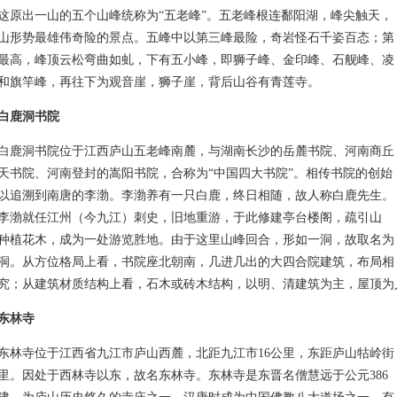
这原出一山的五个山峰统称为“五老峰”。五老峰根连鄱阳湖，峰尖触天，
山形势最雄伟奇险的景点。五峰中以第三峰最险，奇岩怪石千姿百态；第
最高，峰顶云松弯曲如虬，下有五小峰，即狮子峰、金印峰、石舰峰、凌
和旗竿峰，再往下为观音崖，狮子崖，背后山谷有青莲寺。
白鹿洞书院
洞书院位于江西庐山五老峰南麓，与湖南长沙的岳麓书院、河南商丘
天书院、河南登封的嵩阳书院，合称为“中国四大书院”。相传书院的创始
以追溯到南唐的李渤。李渤养有一只白鹿，终日相随，故人称白鹿先生。
李渤就任江州（今九江）刺史，旧地重游，于此修建亭台楼阁，疏引山
种植花木，成为一处游览胜地。由于这里山峰回合，形如一洞，故取名为
洞。从方位格局上看，书院座北朝南，几进几出的大四合院建筑，布局相
究；从建筑材质结构上看，石木或砖木结构，以明、清建筑为主，屋顶为
东林寺
寺位于江西省九江市庐山西麓，北距九江市16公里，东距庐山牯岭街
公里。因处于西林寺以东，故名东林寺。东林寺是东晋名僧慧远于公元386