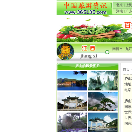
北京
|
上
湖南
|
广
南昌市
|
九
庐山的风景图片
首页
庐山
地址
电话：
庐山
国家
世界
世界
国家