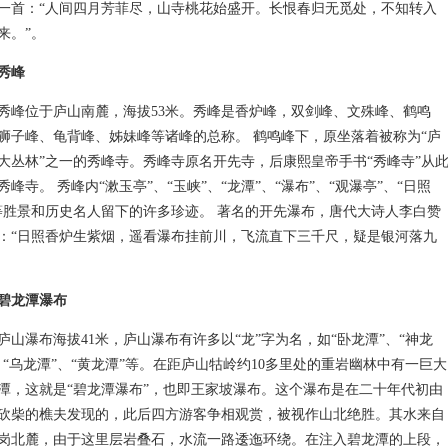
一首：“人间四月芳菲尽，山寺桃花始盛开。长恨春归无觅处，不知转入
来。”。
秀峰
位于庐山南麓，海拔53米。秀峰是香炉峰，双剑峰、文殊峰、鹤鸣
狮子峰、龟背峰、姊妹峰等诸峰的总称。 鹤鸣峰下，原坐落着被称为“庐
大丛林”之一的秀峰寺。秀峰寺原名开先寺，后康熙皇帝手书“秀峰寺”从
秀峰寺。 秀峰内“漱玉亭”、“玉峡”、“龙潭”、“瀑布”、“观瀑亭”、“日照
等胜景和历史名人留下的许多珍迹。 著名的开先瀑布，唐代大诗人李白赞
：“日照香炉生紫烟，遥看瀑布挂前川，飞流直下三千尺，疑是银河落九
。
碧龙潭瀑布
瀑布海拔41米，庐山瀑布有许多以“龙”字为名，如“卧龙潭”、“神龙
、“乌龙潭”、“黄龙潭”等。在距庐山牯岭约10多里处的重岩幽林中有一巨大
潭，这就是“碧龙潭瀑布”，也即王家坡瀑布。这个瀑布是在二十年代初由
砍柴的樵夫发现的，此后四方游客争相观赏，被视作山北绝胜。其水来自
岗北麓，由于这里层岩叠石，水流一路逶迤环绕。在注入碧龙潭的上段，