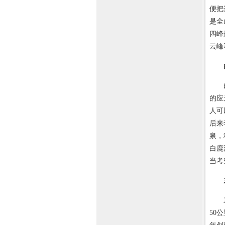
便把
是全
四峰
云峰
白鹿
的应
人可
后来
泉，
白鹿
当考
东林
50