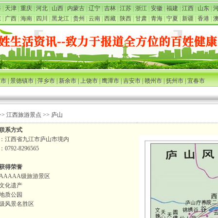
海
|
天津
|
重庆
|
河北
|
山西
|
内蒙古
|
辽宁
|
吉林
|
江苏
|
浙江
|
安徽
|
福建
|
江西
|
山东
|
东
|
广西
|
海南
|
四川
|
黑龙江
|
贵州
|
云南
|
西藏
|
陕西
|
甘肃
|
青海
|
宁夏
|
新疆
|
香港
|
江市
|
景德镇市
|
萍乡市
|
新余市
|
上饶市
|
鹰潭市
|
吉安市
|
赣州市
|
抚州市
|
宜春市
>>
江西旅游景点
>> 庐山
联系方式
：江西省九江市庐山市境内
0792-8296565
获得荣誉
AAAAA级旅游景区
文化遗产
地质公园
级风景名胜区