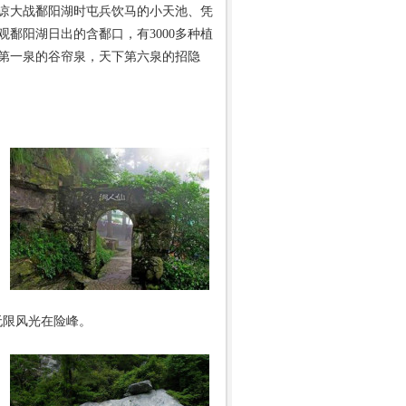
谅大战鄱阳湖时屯兵饮马的小天池、凭
鄱阳湖日出的含鄱口，有3000多种植
第一泉的谷帘泉，天下第六泉的招隐
无限风光在险峰。