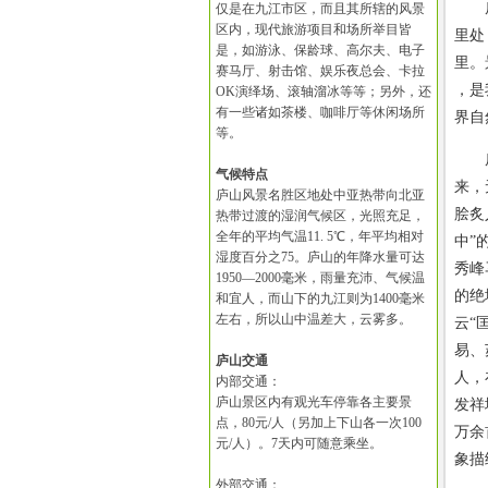
庐山
仅是在九江市区，而且其所辖的风景
区内，现代旅游项目和场所举目皆
里处
是，如游泳、保龄球、高尔夫、电子
里。
赛马厅、射击馆、娱乐夜总会、卡拉
，是
OK演绎场、滚轴溜冰等等；另外，还
有一些诸如茶楼、咖啡厅等休闲场所
界自
等。
庐山
气候特点
来，
庐山风景名胜区地处中亚热带向北亚
脍炙
热带过渡的湿润气候区，光照充足，
全年的平均气温11. 5℃，年平均相对
中”
湿度百分之75。庐山的年降水量可达
秀峰
1950—2000毫米，雨量充沛、气候温
的绝
和宜人，而山下的九江则为1400毫米
左右，所以山中温差大，云雾多。
云“
易、
庐山交通
人，
内部交通：
庐山景区内有观光车停靠各主要景
发祥
点，80元/人（另加上下山各一次100
万余
元/人）。7天内可随意乘坐。
象描
外部交通：