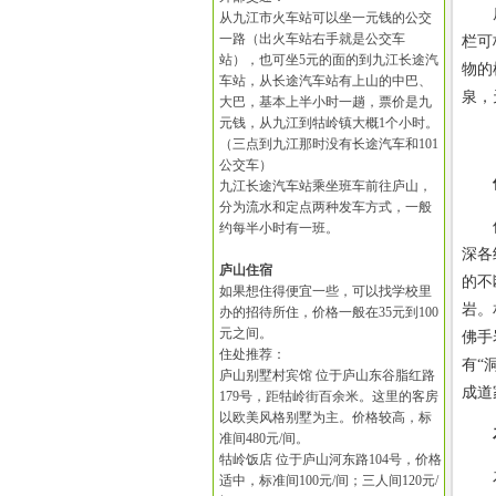
庐山
从九江市火车站可以坐一元钱的公交
一路（出火车站右手就是公交车
栏可
站），也可坐5元的面的到九江长途汽
物的
车站，从长途汽车站有上山的中巴、
泉，
大巴，基本上半小时一趟，票价是九
元钱，从九江到牯岭镇大概1个小时。
（三点到九江那时没有长途汽车和101
公交车）
九江长途汽车站乘坐班车前往庐山，
分为流水和定点两种发车方式，一般
仙人
约每半小时有一班。
深各
庐山住宿
的不
如果想住得便宜一些，可以找学校里
岩。
办的招待所住，价格一般在35元到100
元之间。
佛手
住处推荐：
有“
庐山别墅村宾馆 位于庐山东谷脂红路
成道
179号，距牯岭街百余米。这里的客房
以欧美风格别墅为主。价格较高，标
准间480元/间。
牯岭饭店 位于庐山河东路104号，价格
石门
适中，标准间100元/间；三人间120元/