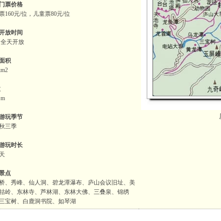
门票价格
票160元/位，儿童票80元/位
开放时间
 全天开放
面积
km2
拔
 m
游玩季节
秋三季
游玩时长
3天
景点
桥、秀峰、仙人洞、碧龙潭瀑布、庐山会议旧址、美
牯岭、东林寺、芦林湖、东林大佛、三叠泉、锦绣
三宝树、白鹿洞书院、如琴湖