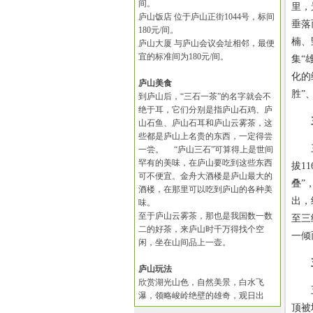
间。
里，
庐山饭店 位于庐山正街1044号，标间
垂落
180元/间。
楠、
庐山大厦 与庐山会议会址相邻，最便
宜的标准间为180元/间。
集“
化的
庐山美食
胜”
到庐山后，“三石一茶”的名字就会不
绝于耳，它们分别是指庐山石鸡、庐
山石鱼、庐山石耳和庐山云雾茶，这
些都是庐山上名贵的东西，一定得尝
三叠
一尝。 “庐山三石”可算得上是世间
罕有的美味，在庐山要吃到这些东西
拔1
可不便宜。金舟大酒楼是庐山最大的
叠”
酒楼，在那里可以吃到庐山的各种美
出，
味。
至于庐山云雾茶，那也是我国数一数
至三
二的好茶，来庐山时千万得找个空
一倾
闲，坐在山间品上一壶。
庐山玩法
欣赏湖光山色，自然美景，白水飞
五老
瀑，领略峻岭绝壁的雄奇，观日出
顶被