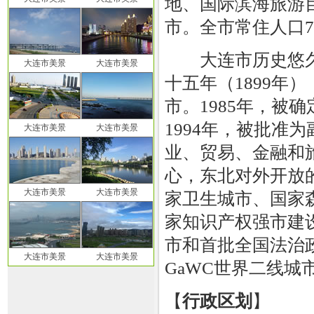
地、国际滨海旅游
市。全市常住人口75
大连市历史悠久
大连市美景
大连市美景
十五年（1899年
市。1985年，被
1994年，被批准
大连市美景
大连市美景
业、贸易、金融和
心，东北对外开放
大连市美景
大连市美景
家卫生城市、国家
家知识产权强市建
市和首批全国法治政
大连市美景
大连市美景
GaWC世界二线城
【
行政区划
】