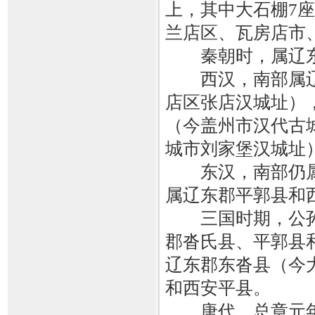
上，其中大石棚7座
兰店区、瓦房店市
秦朝时，属辽
西汉，南部属辽
店区张店汉城址）
（今盖州市汉代古
城市刘家堡汉城址
东汉，南部仍属
属辽东郡平郭县和
三国时期，公孙
郡沓氏县、平郭县
辽东郡东沓县（今
和西安平县。
唐代，总章元年（