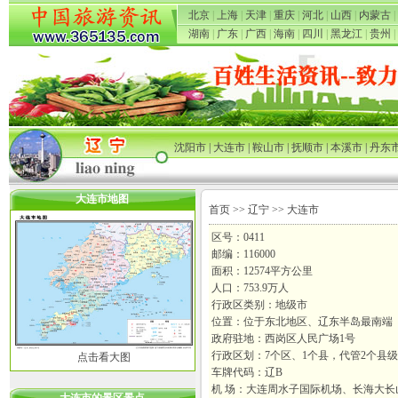
北京
|
上海
|
天津
|
重庆
|
河北
|
山西
|
内蒙古
|
湖南
|
广东
|
广西
|
海南
|
四川
|
黑龙江
|
贵州
|
沈阳市
|
大连市
|
鞍山市
|
抚顺市
|
本溪市
|
丹东
大连市地图
首页
>>
辽宁
>> 大连市
区号：0411
邮编：116000
面积：12574平方公里
人口：753.9万人
行政区类别：地级市
位置：位于东北地区、辽东半岛最南端
政府驻地：西岗区人民广场1号
行政区划：7个区、1个县，代管2个县
点击看大图
车牌代码：辽B
机 场：大连周水子国际机场、长海大