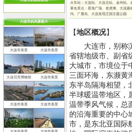
大连市的景区景点
火车站：大连站、大连北站、金州站、
著名景点：星海广场、老虎滩、大连森
沟、广鹿岛、大连发现王国主题公园
大连市的风景图片
【
地区概况
】
大连市，别称滨
大连市美景
大连市美景
省辖地级市、副省
大城市，市境位于
三面环海，东濒黄
大连贝壳博物馆
大连市美景
东半岛隔海相望，
半球暖温带地区，
温带季风气候，总面
大连市美景
大连市美景
的沿海重要的中心
市，是东北亚国际
大连市美景
大连市美景