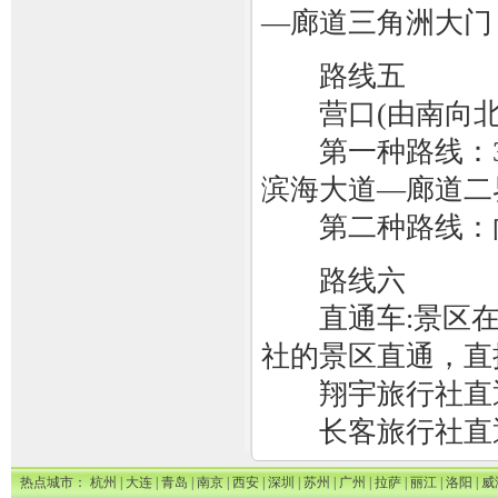
—廊道三角洲大门
路线五
营口(由南向北
第一种路线：30
滨海大道—廊道二
第二种路线：向
路线六
直通车:景区在
社的景区直通，直
翔宇旅行社直通车 
长客旅行社直通车 
热点城市：
杭州
|
大连
|
青岛
|
南京
|
西安
|
深圳
|
苏州
|
广州
|
拉萨
|
丽江
|
洛阳
|
威