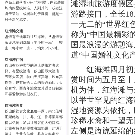
滩湿地旅游度假区
湖岛上错落着7座小型别墅，内部装饰
均为四星级标准。人到其间，或者泛
游路接口，全长18
舟于碧波，或者垂钓于庭榭，都是一
种全新的感受。
一无二的“世界红
红海滩交通
称为“中国最精彩的
盘锦有专线车前往红海滩。从盘锦乘
长途汽车到沈阳（半小时一班）、鞍
国最浪漫的游憩海
山（每小时一班），均为3个小时。
道“中国婚礼文化
红海滩住宿
鞍山有各种类型的酒店供旅游者选
红海滩四月初为
择。有星级酒店：鞍山国际大酒店、
五环大酒店、鞍山天河宾馆、铁东宾
赏时间为五月至十
馆等，也有适合大众的普通酒店：天
机为伴，红海滩与
座宾馆。而青年旅舍尤其适合背包族
和喜爱旅游的朋友们。
以举世罕见的红海
红海滩美食
湿地资源为依托，
鞍山的饮食文化底蕴丰厚，南北佳肴
汇聚此地，川、粤、辽、鲁等菜系都
珍稀水禽和一望无
得以弘扬，足以让游客们大饱口福。
比较有特色的要数海城馅饼，起源于
左侧是旖旎延绵的
清末，为北方佳肴。具有选料考究、