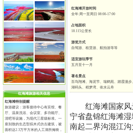
红海滩开放时间
全年:周一至周日 08:00-17:00
占地面积
18.115公里长
游览方式
自驾游、租赁游、航拍游等等
适宜游玩季节
五月至十一月
著名景点
百鸟翔滩、海泥节、瑞鹤苑、踏霞漫步
湖码头、稻梦湾、依水云舟
红海滩旅游相关信息
红海滩特别提醒
红海滩国家风景
旅游建议：游客接待中心有宾馆、餐
厅、温泉洗浴、会议室、多功能厅、
宁省盘锦红海滩湿
清吧等设施，为现代三星级标准。一
座别致的生态型拟木式仿古建筑，被
南起二界沟混江沟
面积达2.3万平方米的人工湖所掩映，