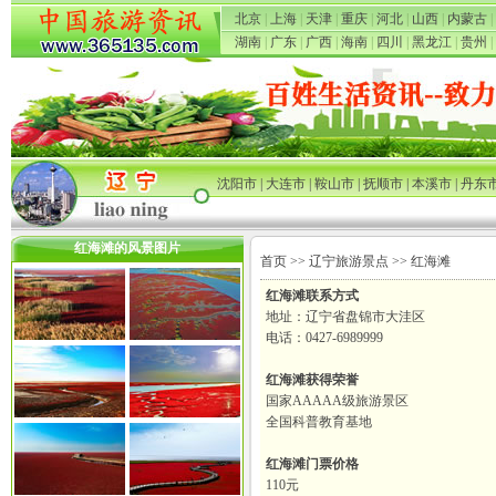
北京
|
上海
|
天津
|
重庆
|
河北
|
山西
|
内蒙古
|
湖南
|
广东
|
广西
|
海南
|
四川
|
黑龙江
|
贵州
|
沈阳市
|
大连市
|
鞍山市
|
抚顺市
|
本溪市
|
丹东
红海滩的风景图片
首页
>>
辽宁旅游景点
>> 红海滩
红海滩联系方式
地址：辽宁省盘锦市大洼区
电话：0427-6989999
红海滩获得荣誉
国家AAAAA级旅游景区
全国科普
教育基地
红海滩门票价格
110元