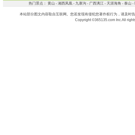
热门景点：
黄山
-
湘西凤凰
-
九寨沟
-
广西漓江
-
天涯海角
-
泰山
-
本站部分图文内容取自互联网。您若发现有侵犯您著作权行为，请及时
Copyright ©365135.com Inc.All ri