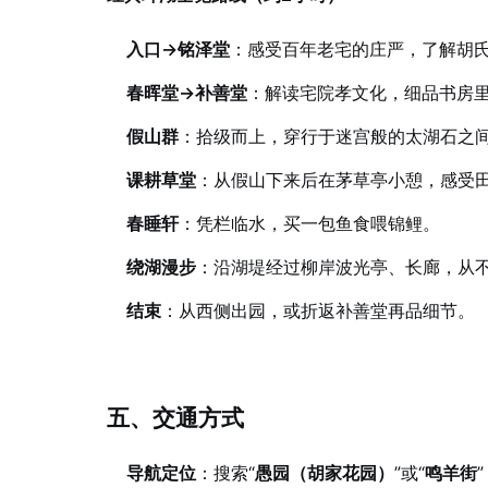
入口→铭泽堂
：感受百年老宅的庄严，了解胡
春晖堂→补善堂
：解读宅院孝文化，细品书房
假山群
：拾级而上，穿行于迷宫般的太湖石之
课耕草堂
：从假山下来后在茅草亭小憩，感受
春睡轩
：凭栏临水，买一包鱼食喂锦鲤。
绕湖漫步
：沿湖堤经过柳岸波光亭、长廊，从
结束
：从西侧出园，或折返补善堂再品细节。
五、交通方式
导航定位
：搜索“
愚园（胡家花园）
”或“
鸣羊街
”