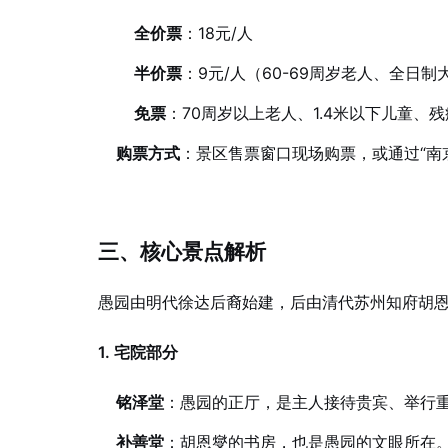
全价票
：18元/人
半价票
：9元/人（60-69周岁老人、全日
免票
：70周岁以上老人、1.4米以下儿童、
购票方式
：景区售票窗口现场购票，或通过“南
三、核心景点解析
愚园由明代徐达后裔始建，后由清代苏州知府胡
1. 宅院部分
铭泽堂
：愚园的正厅，是主人接待贵宾、举行
补善堂
：胡恩燮的书房，也是愚园的文眼所在。