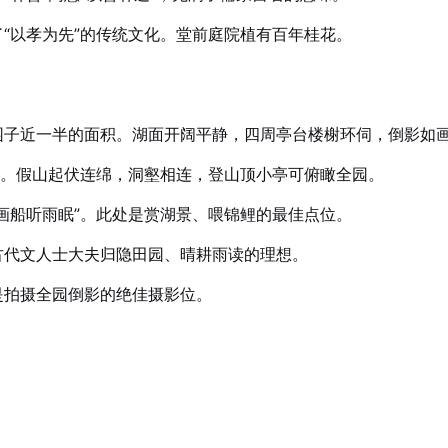
“以孝为先”的传统文化。堂前庭院植有百年桂花。
园子近一半的面积。湖面开阔平静，四周亭台楼榭环伺，倒影如
”。假山起伏连绵，洞壑相连，登山顶小亭可俯瞰全园。
画船听雨眠”。此处是赏湖景、喂锦鲤的最佳点位。
古代文人士大夫归隐田园、晴耕雨读的理想。
是拍摄全园倒影的绝佳摄影位。