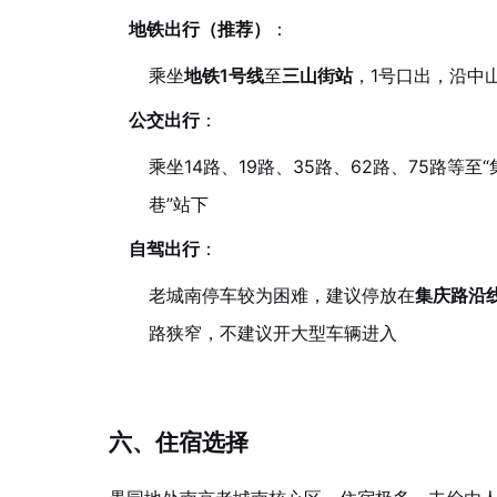
地铁出行（推荐）
：
乘坐
地铁1号线
至
三山街站
，1号口出，沿中
公交出行
：
乘坐14路、19路、35路、62路、75路等至
巷”站下
自驾出行
：
老城南停车较为困难，建议停放在
集庆路沿
路狭窄，不建议开大型车辆进入
六、住宿选择