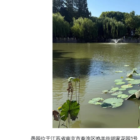
愚园位于江苏省南京市秦淮区鸣羊街胡家花园1号