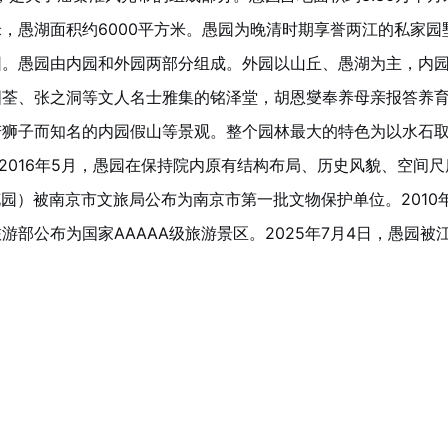
方米，愚湖面积约6000平方米。愚园为晚清时期享誉两江的私家园
园。愚园由内园和外园两部分组成。外园以山丘、愚湖为主，内
国荃、张之洞等文人名士雅集的铭泽堂，胡恩燮奉养母亲报答养
若狮子而知名的内园假山等景观。整个园林最大的特色为以水石
2016年5月，愚园在保持院内原有结构布局、历史风貌、空间尺
花园）被南京市文旅局公布为南京市第一批文物保护单位。2010
部公布为国家AAAAA级旅游景区。2025年7月4日，愚园被