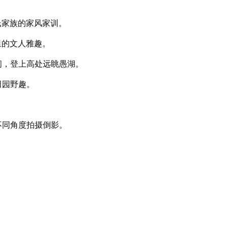
氏家族的家风家训。
里的文人雅趣。
间，登上高处远眺愚湖。
田园野趣。
不同角度拍摄倒影。