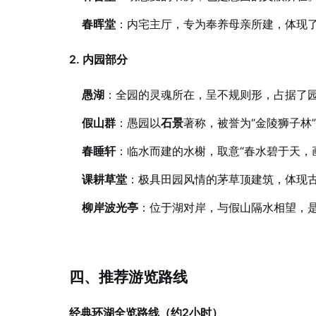
春晖堂
：内宅主厅，专为奉养母亲所建，体现了
2. 内园部分
愚湖
：全园的灵魂所在，呈不规则形，占据了
假山群
：愚园以
石景
著称，被誉为“金陵狮子林
春睡轩
：临水而建的水榭，取意“春水碧于天，
课耕草堂
：极具田园风情的茅草顶建筑，体现
柳岸波光亭
：位于湖对岸，与假山隔水相望，
四、推荐游览路线
经典环湖全览路线（约2小时）