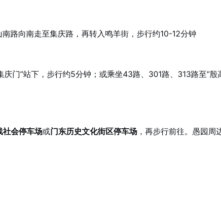
山南路向南走至集庆路，再转入鸣羊街，步行约10-12分钟
“集庆门”站下，步行约5分钟；或乘坐43路、301路、313路至“殷
线社会停车场
或
门东历史文化街区停车场
，再步行前往。愚园周