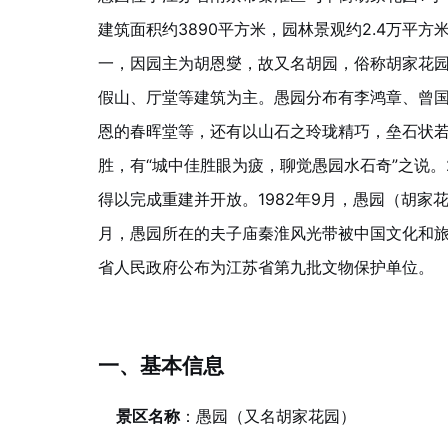
建筑面积约3890平方米，园林景观约2.4万平
一，因园主为胡恩燮，故又名胡园，俗称胡家花
假山、厅堂等建筑为主。愚园分布有李鸿章、曾
恩的春晖堂等，还有以山石之玲珑精巧，垒石状
胜，有“城中佳胜眼为疲，聊觉愚园水石奇”之说。
得以完成重建并开放。1982年9月，愚园（胡家
月，愚园所在的夫子庙秦淮风光带被中国文化和旅游
省人民政府公布为江苏省第九批文物保护单位
。
一、基本信息
景区名称
：愚园（又名胡家花园）