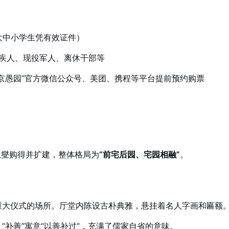
制大中小学生凭有效证件）
残疾人、现役军人、离休干部等
京愚园”官方微信公众号、美团、携程等平台提前预约购票
恩燮购得并扩建，整体格局为
“前宅后园、宅园相融”
。
重大仪式的场所。厅堂内陈设古朴典雅，悬挂着名人字画和匾额
“补善”寓意“以善补过”，充满了儒家自省的意味。