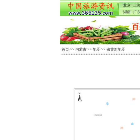
北京
|
上
湖南
|
广
首页
>>
内蒙古
>>
地图
>> 镶黄旗地图