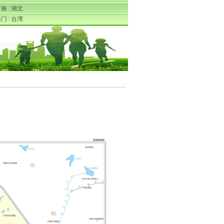
河南
|
湖北
澳门
|
台湾