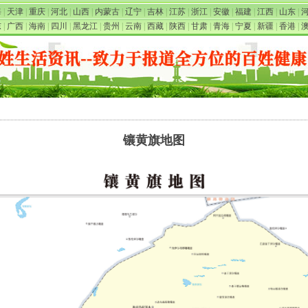
海
|
天津
|
重庆
|
河北
|
山西
|
内蒙古
|
辽宁
|
吉林
|
江苏
|
浙江
|
安徽
|
福建
|
江西
|
山东
|
东
|
广西
|
海南
|
四川
|
黑龙江
|
贵州
|
云南
|
西藏
|
陕西
|
甘肃
|
青海
|
宁夏
|
新疆
|
香港
|
镶黄旗地图