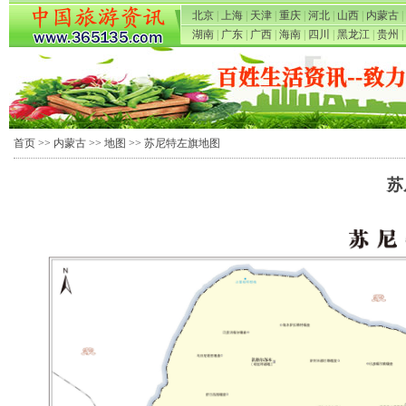
北京
|
上海
|
天津
|
重庆
|
河北
|
山西
|
内蒙古
|
湖南
|
广东
|
广西
|
海南
|
四川
|
黑龙江
|
贵州
|
首页
>>
内蒙古
>>
地图
>> 苏尼特左旗地图
苏