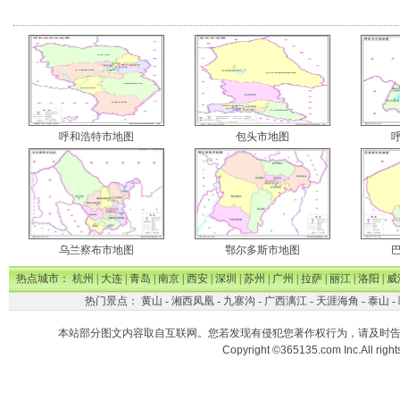
呼和浩特市地图
包头市地图
乌兰察布市地图
鄂尔多斯市地图
热点城市：
杭州
|
大连
|
青岛
|
南京
|
西安
|
深圳
|
苏州
|
广州
|
拉萨
|
丽江
|
洛阳
|
威
热门景点：
黄山
-
湘西凤凰
-
九寨沟
-
广西漓江
-
天涯海角
-
泰山
-
本站部分图文内容取自互联网。您若发现有侵犯您著作权行为，请及时
Copyright ©365135.com Inc.All ri