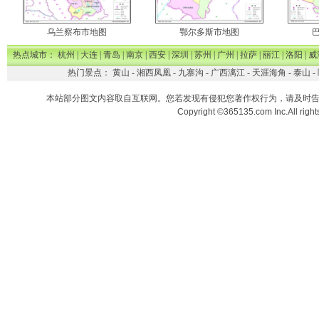
乌兰察布市地图
鄂尔多斯市地图
热点城市：
杭州
|
大连
|
青岛
|
南京
|
西安
|
深圳
|
苏州
|
广州
|
拉萨
|
丽江
|
洛阳
|
威
热门景点：
黄山
-
湘西凤凰
-
九寨沟
-
广西漓江
-
天涯海角
-
泰山
-
本站部分图文内容取自互联网。您若发现有侵犯您著作权行为，请及时
Copyright ©365135.com Inc.All ri