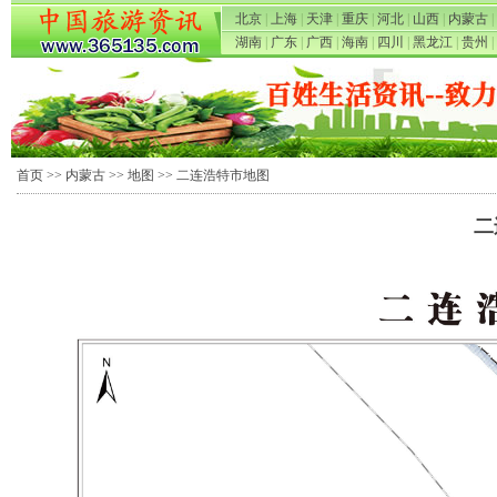
北京
|
上海
|
天津
|
重庆
|
河北
|
山西
|
内蒙古
|
湖南
|
广东
|
广西
|
海南
|
四川
|
黑龙江
|
贵州
|
首页
>>
内蒙古
>>
地图
>> 二连浩特市地图
二