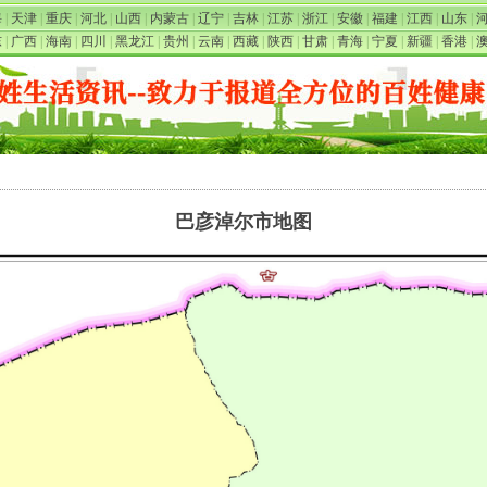
海
|
天津
|
重庆
|
河北
|
山西
|
内蒙古
|
辽宁
|
吉林
|
江苏
|
浙江
|
安徽
|
福建
|
江西
|
山东
|
东
|
广西
|
海南
|
四川
|
黑龙江
|
贵州
|
云南
|
西藏
|
陕西
|
甘肃
|
青海
|
宁夏
|
新疆
|
香港
|
巴彦淖尔市地图