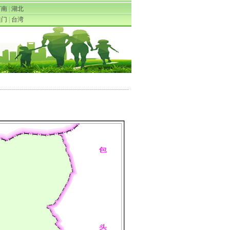
河南
|
湖北
澳门
|
台湾