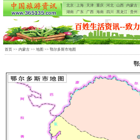
北京
|
上海
|
天津
|
重庆
|
河北
|
山西
|
内蒙古
|
湖南
|
广东
|
广西
|
海南
|
四川
|
黑龙江
|
贵州
|
首页
>>
内蒙古
>>
地图
>> 鄂尔多斯市地图
鄂