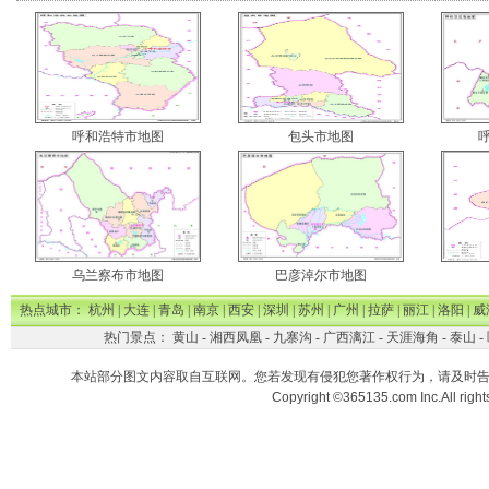
呼和浩特市地图
包头市地图
乌兰察布市地图
巴彦淖尔市地图
热点城市：
杭州
|
大连
|
青岛
|
南京
|
西安
|
深圳
|
苏州
|
广州
|
拉萨
|
丽江
|
洛阳
|
威
热门景点：
黄山
-
湘西凤凰
-
九寨沟
-
广西漓江
-
天涯海角
-
泰山
-
本站部分图文内容取自互联网。您若发现有侵犯您著作权行为，请及时
Copyright ©365135.com Inc.All ri