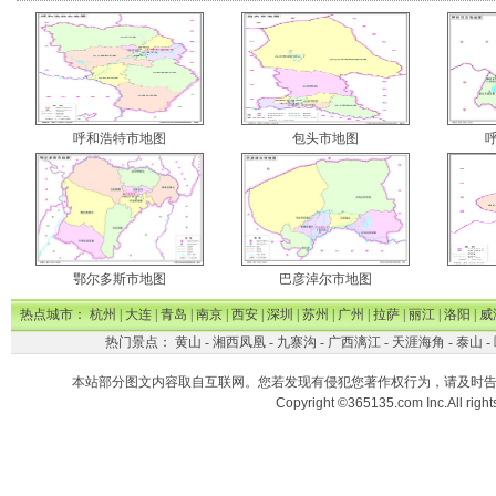
呼和浩特市地图
包头市地图
鄂尔多斯市地图
巴彦淖尔市地图
热点城市：
杭州
|
大连
|
青岛
|
南京
|
西安
|
深圳
|
苏州
|
广州
|
拉萨
|
丽江
|
洛阳
|
威
热门景点：
黄山
-
湘西凤凰
-
九寨沟
-
广西漓江
-
天涯海角
-
泰山
-
本站部分图文内容取自互联网。您若发现有侵犯您著作权行为，请及时
Copyright ©365135.com Inc.All ri