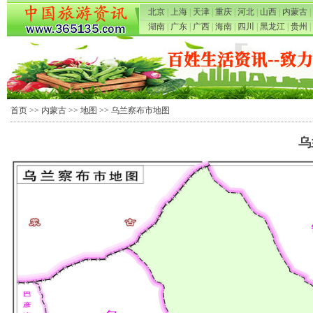
北京
|
上海
|
天津
|
重庆
|
河北
|
山西
|
内蒙古
|
湖南
|
广东
|
广西
|
海南
|
四川
|
黑龙江
|
贵州
|
首页
>>
内蒙古
>>
地图
>> 乌兰察布市地图
乌