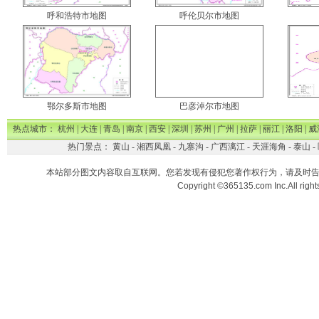
呼和浩特市地图
呼伦贝尔市地图
鄂尔多斯市地图
巴彦淖尔市地图
热点城市：
杭州
|
大连
|
青岛
|
南京
|
西安
|
深圳
|
苏州
|
广州
|
拉萨
|
丽江
|
洛阳
|
威
热门景点：
黄山
-
湘西凤凰
-
九寨沟
-
广西漓江
-
天涯海角
-
泰山
-
本站部分图文内容取自互联网。您若发现有侵犯您著作权行为，请及时
Copyright ©365135.com Inc.All ri