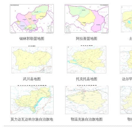
锡林郭勒盟地图
阿拉善盟地图
武川县地图
托克托县地图
达尔
莫力达瓦达斡尔族自治旗地
鄂温克族自治旗地图
鄂