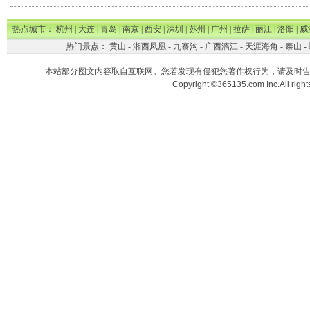
热点城市：
杭州
|
大连
|
青岛
|
南京
|
西安
|
深圳
|
苏州
|
广州
|
拉萨
|
丽江
|
洛阳
|
威
热门景点：
黄山
-
湘西凤凰
-
九寨沟
-
广西漓江
-
天涯海角
-
泰山
-
本站部分图文内容取自互联网。您若发现有侵犯您著作权行为，请及时
Copyright ©365135.com Inc.All ri