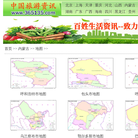
北京
|
上海
|
天津
|
重庆
|
河北
|
山西
|
内蒙古
|
湖南
|
广东
|
广西
|
海南
|
四川
|
黑龙江
|
贵州
|
首页
>>
内蒙古
>>
地图
>>
呼和浩特市地图
包头市地图
乌兰察布市地图
鄂尔多斯市地图