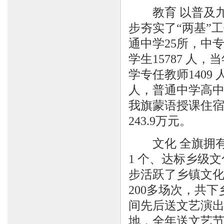
教育 以普及九
步夯实了“两基”
通中学25所，中
学生15787 人，
学专任教师1409 
人，普通中学高中在
我旗蒙语授课住宿
243.9万元。
文化 全旗拥有旗
1 个、达标乡级
步活跃了乡镇文
200多场次，共
间先后送文艺演
地，全年送文艺节