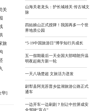
、
山海关老龙头：护长城雄关 传古城文
切关
脉
园
四姑娘山正式授牌！我国再多一个世
线
界地质公园
供
家旅
“5·19中国旅游日”博学知行共成长
构
五一假期最后一天全国大部晴朗升温
还
明夜起南方新一轮
入
一天八场楚超 文旅活力迸发
尉犁县阿克苏普乡盐湖旅游公路正式
通车
金华]
一边开车一边刷剧？别让中控屏成安
全驾驶“盲点”