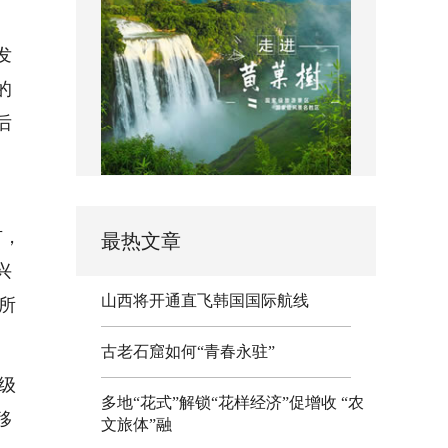
发
的
后
市，
最热文章
兴
山西将开通直飞韩国国际航线
所
古老石窟如何“青春永驻”
级
多地“花式”解锁“花样经济”促增收 “农
移
文旅体”融