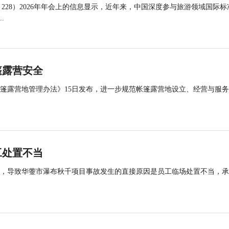
 228）2026年年会上的信息显示，近年来，中国深度参与旅游领域国际标
.
篷露营安全
帐篷露营地管理办法》15日发布，进一步规范帐篷露营地设立、经营与服
工处置不当
查，导致华蓥市瀑布秋千项目事故发生的直接原因是员工临场处置不当，