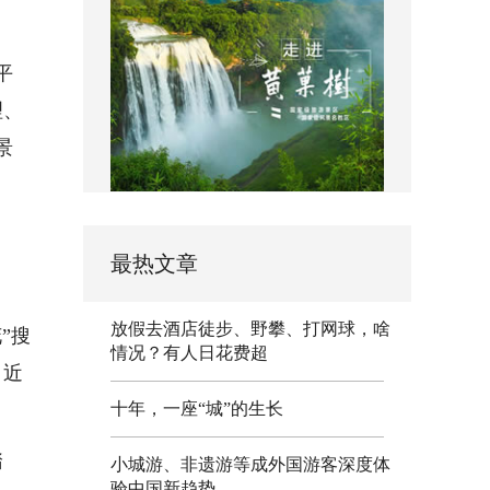
平
理、
景
最热文章
放假去酒店徒步、野攀、打网球，啥
”搜
情况？有人日花费超
；近
十年，一座“城”的生长
踏
小城游、非遗游等成外国游客深度体
验中国新趋势