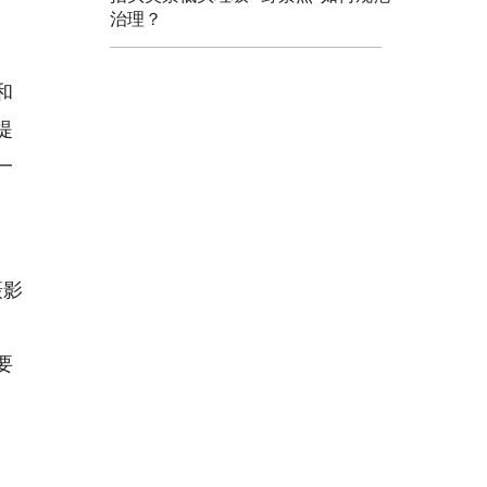
治理？
和
提
一
摄影
要