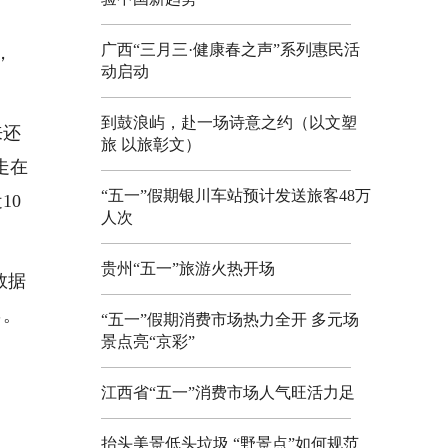
广西“三月三·健康春之声”系列惠民活
，
动启动
到鼓浪屿，赴一场诗意之约（以文塑
来还
旅 以旅彰文）
走在
“五一”假期银川车站预计发送旅客48万
10
人次
贵州“五一”旅游火热开场
数据
％。
“五一”假期消费市场热力全开 多元场
景点亮“京彩”
江西省“五一”消费市场人气旺活力足
抬头美景低头垃圾 “野景点”如何规范