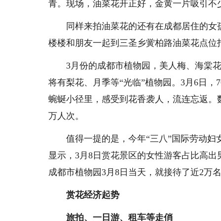
青。现场，油菜花开正好，金黄一片吸引不
同样来拍油菜花的还有在成都居住的女
楼楼和朋友一起到三圣乡黉柏路油菜花点位
3月份的成都市植物园，美人梅、海棠
将有梨花、月季等“光临”植物园。3月6日
蜿蜒小径里，感受到花香袭人，流连忘返。数
万人次。
值得一提的是，今年“三八”国际劳动妇
显示，3月8日赏花景区的女性游客占比高出
成都市植物园3月8日当天，就接待了近2万
赏花经济起势
旅拍、一日游、租车等走俏