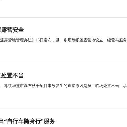
.
篷露营安全
帐篷露营地管理办法》15日发布，进一步规范帐篷露营地设立、经营与服
工处置不当
查，导致华蓥市瀑布秋千项目事故发生的直接原因是员工临场处置不当，
出“自行车随身行”服务