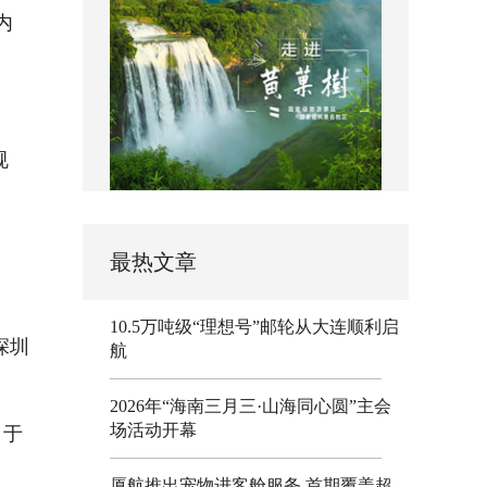
内
规
最热文章
10.5万吨级“理想号”邮轮从大连顺利启
深圳
航
2026年“海南三月三·山海同心圆”主会
场活动开幕
。于
厦航推出宠物进客舱服务 首期覆盖超