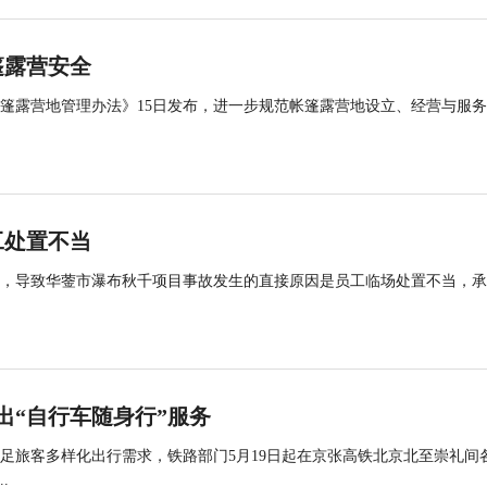
篷露营安全
帐篷露营地管理办法》15日发布，进一步规范帐篷露营地设立、经营与服
工处置不当
查，导致华蓥市瀑布秋千项目事故发生的直接原因是员工临场处置不当，
出“自行车随身行”服务
足旅客多样化出行需求，铁路部门5月19日起在京张高铁北京北至崇礼间
.