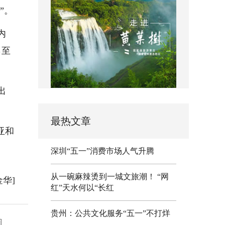
”。
内
％至
出
最热文章
亚和
深圳“五一”消费市场人气升腾
从一碗麻辣烫到一城文旅潮！ “网
金华]
红”天水何以“长红
贵州：公共文化服务“五一”不打烊