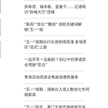
拆靠背、铺木板、盖被子……记者暗
访“卧铺大巴”违规
“新高”“首位”“翻倍” 借助关键词解
锁“五一”假
“五一”假期出行出游热情高涨 多地景
区“花式”上新
一边开车一边刷剧？别让中控屏成安
全驾驶“盲点”
青海启动高原全氧旅游惠民服务
“五一”假期，湖南出入境人数创七年同
期新高
“五一”临近，厦门文旅市场持续升温