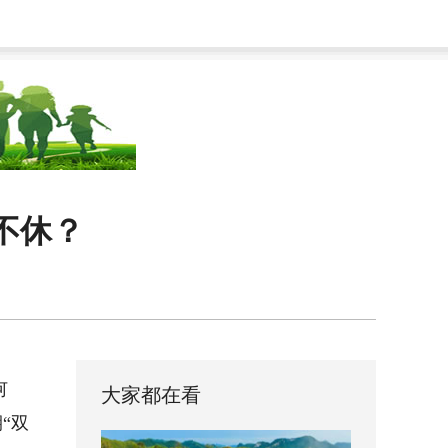
不休？
何
大家都在看
“双