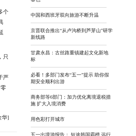
多个
中国和西班牙双向旅游不断升温
具
京晋联合推出“从卢沟桥到芦芽山”研学
延
新线路
甘肃永昌：古丝路重镇建起文化新地
，只
标
必看！多部门发布“五一”提示 助你假
于严
期安全顺利出游
“零
商务部等6部门：加力优化离境退税措
。
施 扩大入境消费
金华]
用色彩打开城市
五一出境游报告： 短途韩国霸榜 远行