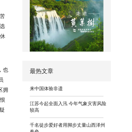
叫苦
的选
调休
，也
最热文章
员
来中国体验非遗
区拥
爱恨
江苏今起全面入汛 今年气象灾害风险
疑
较高
千名徒步爱好者用脚步丈量山西泽州
春色