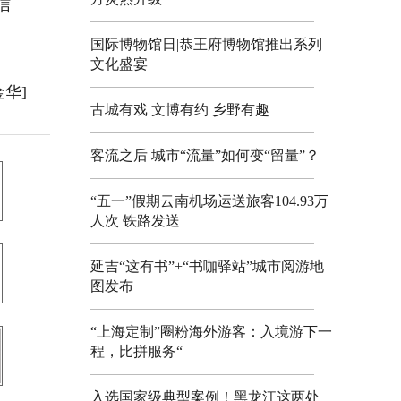
信
国际博物馆日|恭王府博物馆推出系列
文化盛宴
金华]
古城有戏 文博有约 乡野有趣
客流之后 城市“流量”如何变“留量”？
“五一”假期云南机场运送旅客104.93万
人次 铁路发送
延吉“这有书”+“书咖驿站”城市阅游地
图发布
“上海定制”圈粉海外游客：入境游下一
程，比拼服务“
入选国家级典型案例！黑龙江这两处