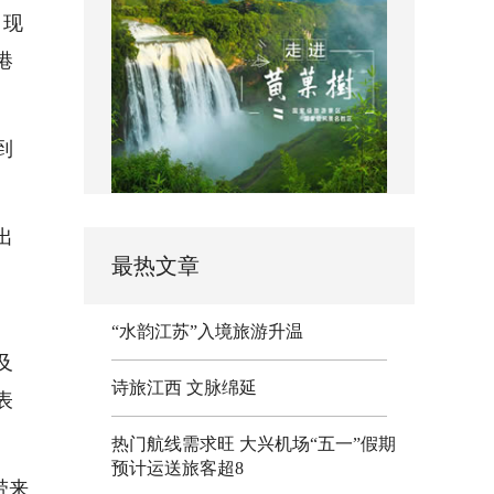
，现
港
到
出
最热文章
“水韵江苏”入境旅游升温
及
诗旅江西 文脉绵延
表
热门航线需求旺 大兴机场“五一”假期
预计运送旅客超8
带来