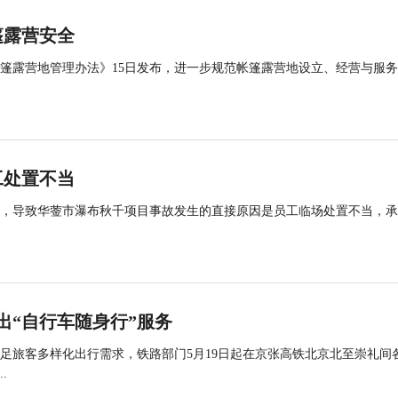
篷露营安全
帐篷露营地管理办法》15日发布，进一步规范帐篷露营地设立、经营与服
工处置不当
查，导致华蓥市瀑布秋千项目事故发生的直接原因是员工临场处置不当，
出“自行车随身行”服务
足旅客多样化出行需求，铁路部门5月19日起在京张高铁北京北至崇礼间
.