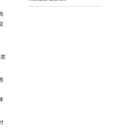
商
提
、
免签
惠
体
对