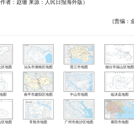
作者：赵珊 来源：
人民日报海外版
）
[责编：
化区地图
汕头市潮南区地图
晋江市地图
烟台市福山区地图
地图
南平市建阳区地图
中山市地图
临沭县地图
山区地图
常熟市地图
广州市南沙区地图
莆田市地图