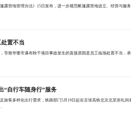
帐篷露营地管理办法》15日发布，进一步规范帐篷露营地设立、经营与服
工处置不当
查，导致华蓥市瀑布秋千项目事故发生的直接原因是员工临场处置不当，
出“自行车随身行”服务
足旅客多样化出行需求，铁路部门5月19日起在京张高铁北京北至崇礼间
.