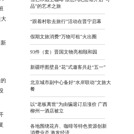
品”的艺术之旅
班
澳大
“跟着村歌去旅行”活动在晋宁启幕
假期文旅消费“万物可租”火出圈
创新
93件（套）晋国文物亮相颐和园
新疆呼图壁县“花”式邀客共赴“五一”
捷的
北京城市副中心备好“水岸联动”文旅大
餐
设
以“老板离世”为由骗退订后涨价 广西
柳州一酒店被立
开
复
各地围绕花卉、咖啡等特色资源创新
消费业态 激发经济