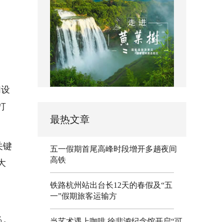
、
们设
打
最热文章
关键
五一假期首尾高峰时段增开多趟夜间
高铁
大
铁路杭州站出台长12天的春假及“五
一”假期旅客运输方
％。
当艺术遇上咖啡 徐悲鸿纪念馆开启“可