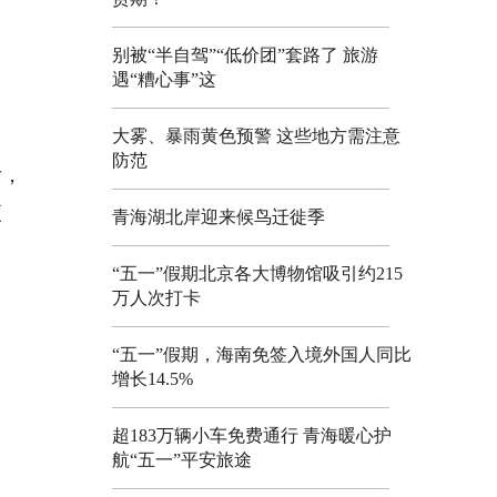
别被“半自驾”“低价团”套路了 旅游
遇“糟心事”这
大雾、暴雨黄色预警 这些地方需注意
防范
后，
便
青海湖北岸迎来候鸟迁徙季
“五一”假期北京各大博物馆吸引约215
万人次打卡
“五一”假期，海南免签入境外国人同比
增长14.5%
超183万辆小车免费通行 青海暖心护
航“五一”平安旅途