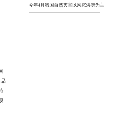
今年4月我国自然灾害以风雹洪涝为主
目
的品
特
模