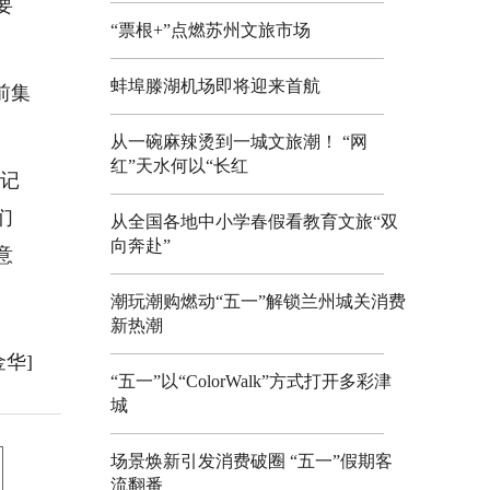
要
“票根+”点燃苏州文旅市场
蚌埠滕湖机场即将迎来首航
前集
从一碗麻辣烫到一城文旅潮！ “网
红”天水何以“长红
笔记
们
从全国各地中小学春假看教育文旅“双
向奔赴”
意
潮玩潮购燃动“五一”解锁兰州城关消费
新热潮
金华]
“五一”以“ColorWalk”方式打开多彩津
城
场景焕新引发消费破圈 “五一”假期客
流翻番