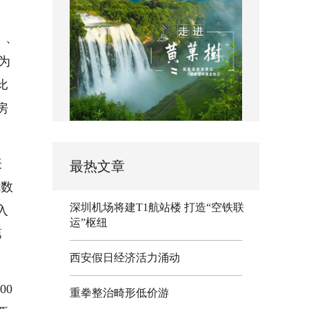
）、
为
比
房
表
最热文章
优数
深圳机场将建T1航站楼 打造“空铁联
入
运”枢纽
第
西安假日经济活力涌动
00
重拳整治畸形低价游