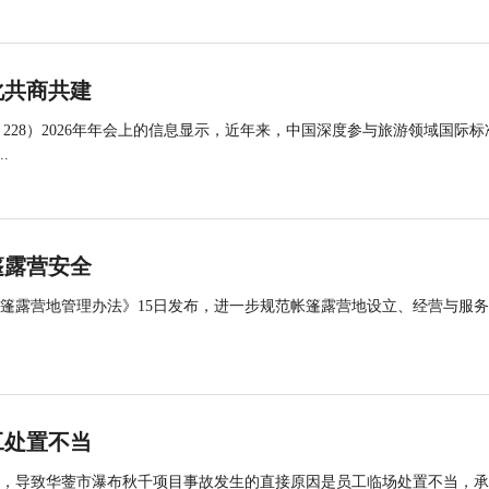
化共商共建
 228）2026年年会上的信息显示，近年来，中国深度参与旅游领域国际标
.
篷露营安全
帐篷露营地管理办法》15日发布，进一步规范帐篷露营地设立、经营与服
工处置不当
查，导致华蓥市瀑布秋千项目事故发生的直接原因是员工临场处置不当，