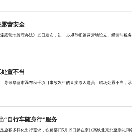
篷露营安全
帐篷露营地管理办法》15日发布，进一步规范帐篷露营地设立、经营与服
工处置不当
查，导致华蓥市瀑布秋千项目事故发生的直接原因是员工临场处置不当，
出“自行车随身行”服务
足旅客多样化出行需求，铁路部门5月19日起在京张高铁北京北至崇礼间