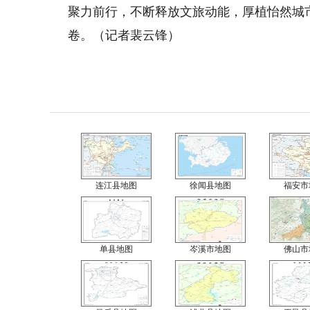
聚力前行，不断释放文旅动能，厚植怡然城
卷。（记者裴云锋）
连江县地图
徐闻县地图
福安市
单县地图
岑溪市地图
佛山市