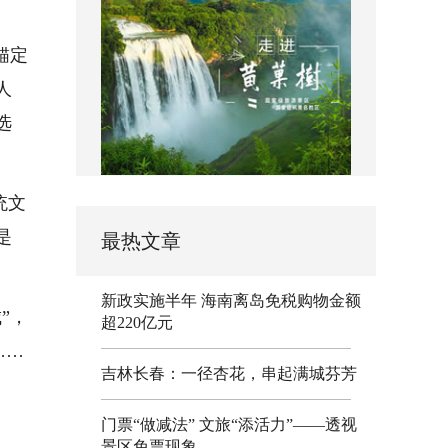
锚定
人
选
统文
是
最热文章
新政实施半年 海南离岛免税购物金额
”，
超220亿元
……
吉林长春：一径杏花，串起满城芬芳
门票“做减法” 文旅“添活力”——透视
、
景区免票现象