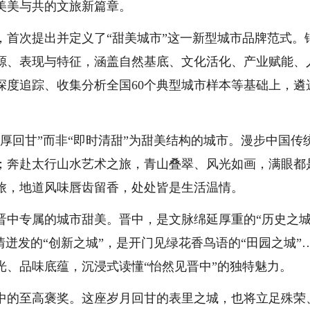
美美与共的文旅新篇章。
次提出并定义了“甜美城市”这一新型城市品牌范式。
源、表现与特征，涵盖自然基底、文化活化、产业赋能、
深度追踪、收集分析全国60个典型城市样本等基础上，遴
回甘”而非“即时清甜”为甜美结构的城市。漫步中国传
；奔赴太行山水艺术之旅，青山叠翠、风光如画，满眼都
旅，地道风味唇齿留香，处处皆是生活温情。
专属的城市甜美。晋中，是文脉绵延厚重的“历史之城
情迸发的“创新之城”，是开门见绿花香鸟语的“田园之城”
光、品味底蕴，沉浸式读懂“怡然见晋中”的独特魅力。
的至高褒奖。这座岁月回甘的表里之城，也将立足殊荣