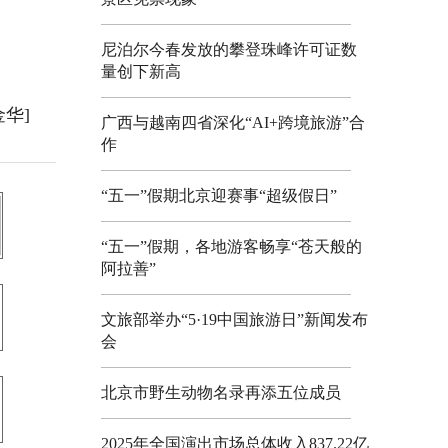
尼泊尔今春发放的攀登珠峰许可证数
量创下新高
金华]
广西与越南四省深化“AI+跨境旅游”合
作
“五一”假期北京迎赛事“超级假日”
“五一”假期，各地游客畅享“苍天般的
阿拉善”
文旅部举办“5·19中国旅游日”新闻发布
会
北京市野生动物名录再添五位成员
2025年全国演出市场总体收入837.22亿