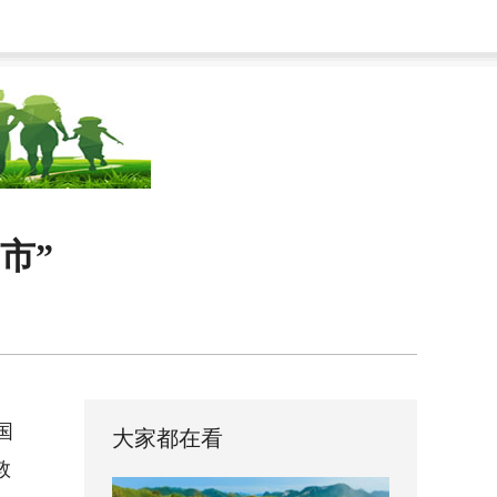
市”
国
大家都在看
敦