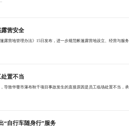
.
篷露营安全
帐篷露营地管理办法》15日发布，进一步规范帐篷露营地设立、经营与服
工处置不当
查，导致华蓥市瀑布秋千项目事故发生的直接原因是员工临场处置不当，
出“自行车随身行”服务