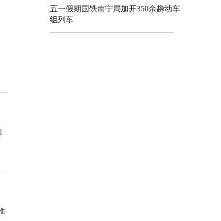
五一假期国铁南宁局加开350余趟动车
组列车
同
准