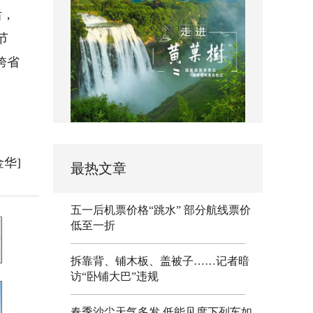
后，
节
跨省
金华]
最热文章
五一后机票价格“跳水” 部分航线票价
低至一折
拆靠背、铺木板、盖被子……记者暗
访“卧铺大巴”违规
春季沙尘天气多发 低能见度下列车如