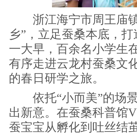
浙江海宁市周王庙镇云
乡”，立足蚕桑本底，
一大早，百余名小学生
有序走进云龙村蚕桑文
的春日研学之旅。
依托“小而美”的场景
出新意。在蚕桑科普馆V
蚕宝宝从孵化到吐丝结