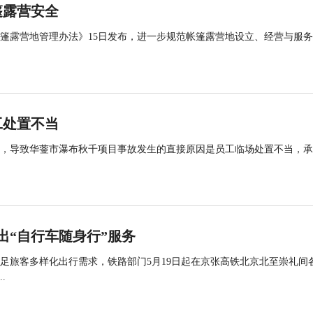
篷露营安全
帐篷露营地管理办法》15日发布，进一步规范帐篷露营地设立、经营与服
工处置不当
查，导致华蓥市瀑布秋千项目事故发生的直接原因是员工临场处置不当，
出“自行车随身行”服务
足旅客多样化出行需求，铁路部门5月19日起在京张高铁北京北至崇礼间
.