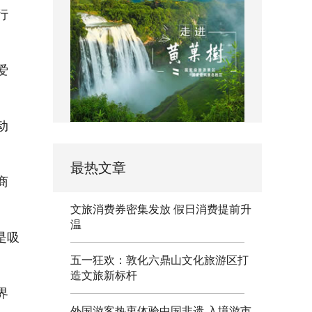
行
爱
动
最热文章
商
文旅消费券密集发放 假日消费提前升
温
是吸
五一狂欢：敦化六鼎山文化旅游区打
造文旅新标杆
界
外国游客热衷体验中国非遗 入境游市