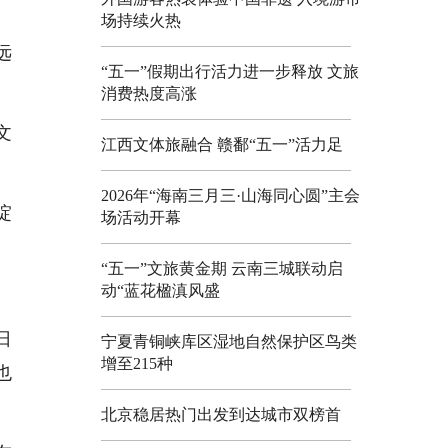
场持续火热
远
“五一”假期出行活力进一步释放 文旅
消费热度高涨
文
江西文体旅融合 赣鄱“五一”活力足
2026年“海南三月三·山海同心圆”主会
绽
场活动开幕
“五一”文旅黄金期 云南三城联动启
动“蓝花楹滇风盛
日
宁夏青铜峡库区湿地自然保护区鸟类
增至215种
也
北京稳居热门出发到达城市双榜首