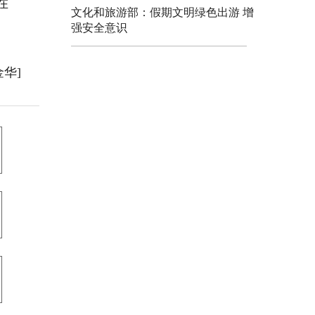
在
文化和旅游部：假期文明绿色出游 增
强安全意识
金华]