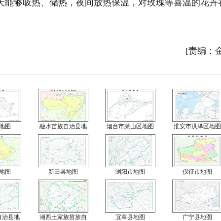
能够吸热、储热，夜间放热保温，对玫瑰等喜温的花卉
[责编：
地图
融水苗族自治县地
烟台市莱山区地图
淮安市洪泽区地图
地图
新田县地图
浏阳市地图
仪征市地图
自治县地
湘西土家族苗族自
宜章县地图
广宁县地图