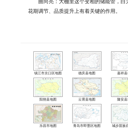
曲向亮：大棚里这个变相的储能管，白天
花期调节、品质提升上有着关键的作用。
镇江市京口区地图
德庆县地图
嘉祥县
阳朔县地图
云霄县地图
隆安县
乐昌市地图
青岛市即墨区地图
城步苗族