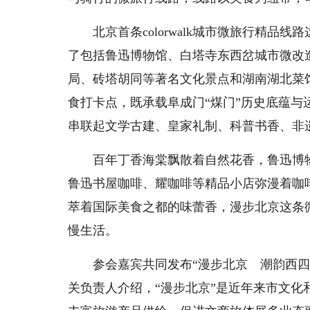
北京首条colorwalk城市微旅行精品
了包括鲁迅博物馆、白塔寺东西岔城市微改
局、砖塔胡同等著名文化景点和湖南湖北菜馆、
食打卡点，既承载阜成门“煤门”历史底蕴
串联起文学古建、皇家礼制、科普书香、非
百年丁香海棠飘散着自然花香，鲁迅博
鲁迅书屋咖啡、耀咖啡等精品小店弥漫着咖啡清
萃着国际美食之都的味蕾香，漫步北京这条
慢生活。
参会嘉宾共同发布“漫步北京 潮韵西四”
关负责人介绍，“漫步北京”是近年来市文