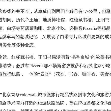
线路这条线路并不长，从阜成门到西四全程只有1.7公里，但
造胡同、历代帝王庙、地质博物馆、红楼藏书楼、正阳书
白塔寺药店耀咖啡、北京小吃、必胜客Pizzeria等精
与运煤车马的老城记忆，又展现了白塔寺片区城市更新的成
遗美食等多种业态。
物馆、红楼藏书楼、正阳书局浸润着“书香京城”的浓墨书
香，必胜客Pizzeria那不勒斯窑炉披萨和沿线北京小
微旅行线路， 体验“四香”（花香、书香、咖啡香、美食
北京首条colorwalk城市微旅行精品线路据市文化和旅游
化和旅游局倾力打造的旅游线路品牌，旨在挖掘首都文化内