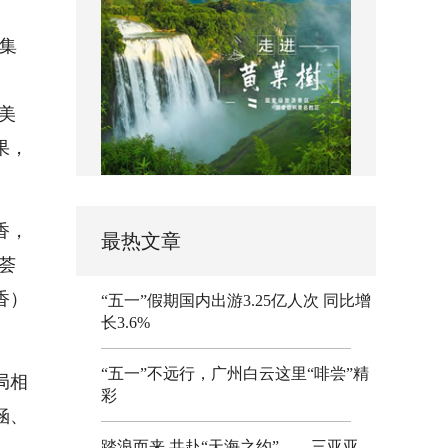
聚集
品美
果，
香，
最热文章
吃荟
香）
“五一”假期国内出游3.25亿人次 同比增
长3.6%
“五一”不远行，广州白云这里“啡尝”精
局相
彩
涵、
踏浪而来 共赴“天海之约”——三亚亚