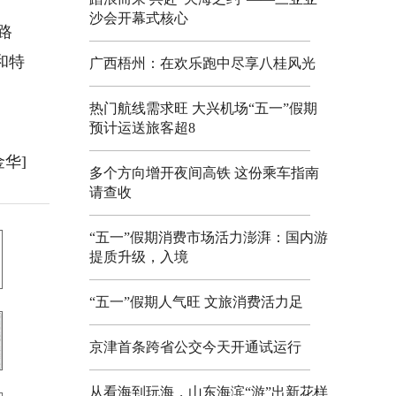
旅
沙会开幕式核心
路
和特
广西梧州：在欢乐跑中尽享八桂风光
热门航线需求旺 大兴机场“五一”假期
预计运送旅客超8
金华]
多个方向增开夜间高铁 这份乘车指南
请查收
“五一”假期消费市场活力澎湃：国内游
提质升级，入境
“五一”假期人气旺 文旅消费活力足
京津首条跨省公交今天开通试运行
从看海到玩海，山东海滨“游”出新花样