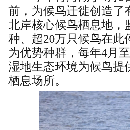
前，为候鸟迁徙创造了
北岸核心候鸟栖息地，监
种、超20万只候鸟在
为优势种群，每年4月
湿地生态环境为候鸟提
栖息场所。