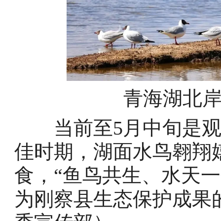
青海湖北
当前至5月中旬是观
佳时期，湖面水鸟翱翔
食，“鱼鸟共生、水天
为刚察县生态保护成果