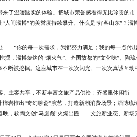
带来了温暖踏实的体验。把城市荣誉感看得无比珍贵的市
让“人间淄博”的美誉度持续攀升。什么是“好客山东”？淄
赴——“你的每一次需求，我都努力满足；我的每一点付
挖掘，淄博烧烤的“烟火气”、齐国故都的“文化味”、陶琉
故事不断被挖掘。这座城市在一次次闪光、一次次真诚互动
客、主客共享，不断丰富文旅产品供给：齐盛里休闲街
叶柿岩推出“奇幻聊斋”演艺，打造新潮消费场景；淄博琉
春晚，软陶文创“马彪彪”火爆出圈……文旅新业态、新场