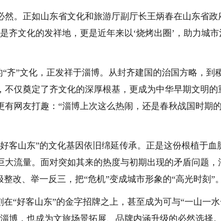
必然。正如山东省文化和旅游厅副厅长王炳春在山东省政
是齐文化的发祥地，更是近年来以‘烧烤出圈’，助力城市
峙的“齐”文化，正发祥于淄博。从封齐建国的治国方略，到
，不仅奠定了齐文化的深厚根基，更成为中华早期文明的
，更有网友打趣：“淄博上次这么热闹，还是春秋战国时期
但“好客山东”的文化基因依旧绵延传承。正是这份根植于血
巨大流量。面对突如其来的热度与初期出现的矛盾问题，
极整改、举一反三，把“危机”变成城市形象的“高光时刻”
刻在“好客山东”的金字招牌之上，甚至成为可与“一山一水
落淄博，也成为文旅场景拓展、品牌内涵升级的必然选择