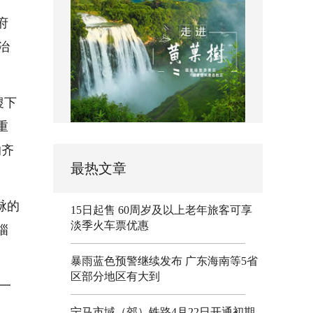
府
治
稷下
重
的齐
最热文章
脉的
15日起售 60周岁及以上老年旅客可享
淡季火车票优惠
淄
。
暴雨蓝色预警继续发布 广东海南等5省
区部分地区有大到
一
。
宁马市域（郊）铁路4月22日开通初期