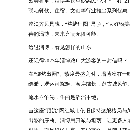
盛会将至，淄博再送重磅惠民“大礼”：4月2
联动餐饮、住宿、文创等行业推出系列优惠
泱泱齐风是魂，“烧烤出圈”是形，“人好物
待的淄博，未来充满无限可能。
透过淄博，看见怎样的山东
还记得2023年淄博致广大游客的一封信吗？
在“烧烤出圈”、热度最盛之时，淄博没有一
缥缈，观运河蜿蜒、海岸绵长，逛古城风韵
流水不争先，争的是滔滔不绝。
当这座“顶流”网红城市依旧保持这般格局与
出彩的序曲。淄博用真诚与坦荡，让更多人