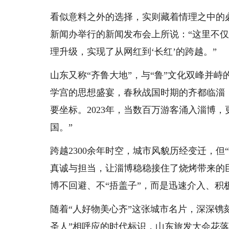
看似意料之外的选择，实则藏着情理之中的
新闻办举行的新闻发布会上所说：“这里不仅
理升级，实现了从网红到‘长红’的跨越。”
山东又称“齐鲁大地”，与“鲁”文化双峰并
学宫的思想盛宴，春秋战国时期的齐都临淄
要坐标。2023年，当数百万游客涌入淄博
国。”
跨越2300余年时空，城市风貌历经变迁，
真诚与担当，让淄博稳稳接住了烧烤带来的
博不回避、不“捂盖子”，而是迅速介入、积
随着“人好物美心齐”这张城市名片，深深镌
圣人”相呼应的时代标识，山东旅发大会花