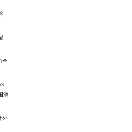
将
显
向全
3
国消
让外