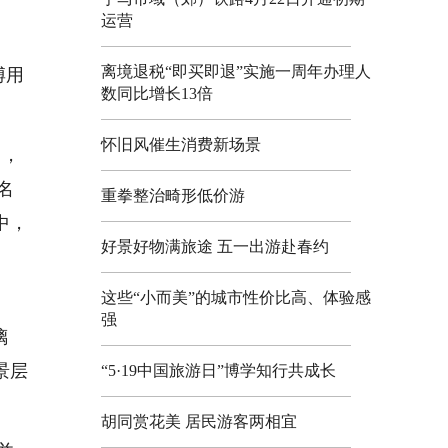
运营
离境退税“即买即退”实施一周年办理人
博用
数同比增长13倍
怀旧风催生消费新场景
出，
名
重拳整治畸形低价游
中，
好景好物满旅途 五一出游赴春约
这些“小而美”的城市性价比高、体验感
强
璃
景层
“5·19中国旅游日”博学知行共成长
胡同赏花美 居民游客两相宜