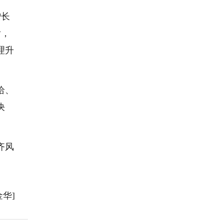
增长
后，
理升
给、
决
齐风
金华]