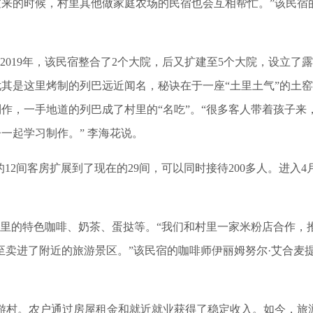
过来的时候，村里其他做家庭农场的民宿也会互相帮忙。”该民宿
019年，该民宿整合了2个大院，后又扩建至5个大院，设立了
其是这里烤制的列巴远近闻名，秘诀在于一座“土里土气”的土
作，一手地道的列巴成了村里的“名吃”。“很多客人带着孩子来
一起学习制作。” 李海花说。
2间客房扩展到了现在的29间，可以同时接待200多人。进入4
里的特色咖啡、奶茶、蛋挞等。“我们和村里一家米粉店合作，
台甚至卖进了附近的旅游景区。”该民宿的咖啡师伊丽姆努尔·艾合麦
村。农户通过房屋租金和就近就业获得了稳定收入。如今，旅