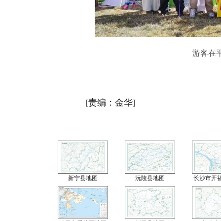
游客在平西
[责编：金华]
新宁县地图
沅陵县地图
长沙市开