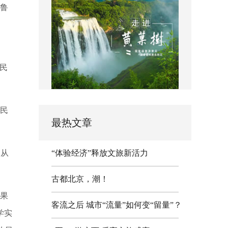
乌鲁
”民
的民
最热文章
家从
“体验经济”释放文旅新活力
古都北京，潮！
了果
客流之后 城市“流量”如何变“留量”？
学实