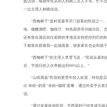
践活动，每期学生从40人到两三百人不等。忙不
一位主理人林晓佳说。
“西梅树下”是村里最早开门迎客的民宿之一。2
地、微醺酒吧、咖啡厅、特色厨房等功能分区。尤
还有曾在酒店担任厨师的李海花全程把控列巴的制
子都喜欢跟着我一起做面食，很多家长也会和孩子
“西梅树下”的主理人李雪飞说：“民宿从最初的1
后，节假日的入住率能达到90%以上。”
“山前禹逅”民宿则更受年轻人欢迎，特别是店
出‘米粉+奶茶’‘米粉+咖啡’套餐，通过外卖平
说。
“通过发展旅游民宿，平西梁村已转变成为旅游