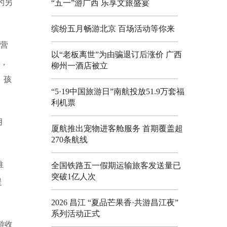
的另
“五一”游广西 乐享文旅盛宴
缤纷五月畅游北京 百场活动等你来
露营
以“老板离世”为由骗退订后涨价 广西
窑，
柳州一酒店被立
，孩
“5·19中国旅游日”南航投放51.9万套福
利机票
月
厦航推出宠物进客舱服务 首期覆盖超
270条航线
推
全国铁路五一假期运输旅客发送量已
突破1亿人次
提
2026 昌江 “夏品芒果香·共游昌江夜”
系列活动正式
游收