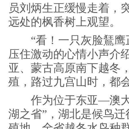
员刘炳生正缓慢走着，
远处的枫香树上观望。
“看！一只灰脸鵟鹰正
压住激动的心情小声介
亚、蒙古高原南下越冬
殖，路过九宫山时，都
作为位于东亚—澳大利
湖之省”，湖北是候鸟
殖地，全省越冬水鸟种