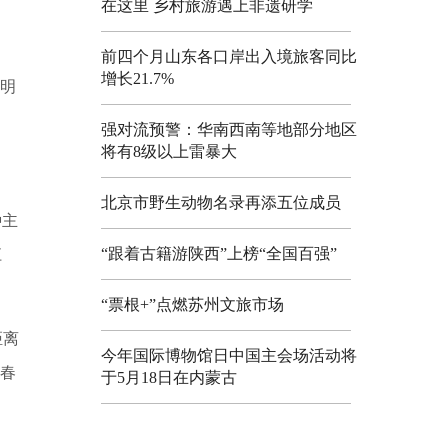
在这里 乡村旅游遇上非遗研学
前四个月山东各口岸出入境旅客同比
增长21.7%
清明
强对流预警：华南西南等地部分地区
将有8级以上雷暴大
北京市野生动物名录再添五位成员
种主
“跟着古籍游陕西”上榜“全国百强”
江
“票根+”点燃苏州文旅市场
距离
今年国际博物馆日中国主会场活动将
，春
于5月18日在内蒙古