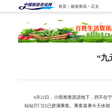
首页
>
旅游资讯
> 正文
“九
4月22日，小雨淅淅沥沥地下，挡不住宁
站站厅门口已挤满乘客。乘客裴勇今天休假