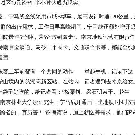
城区“9元跨省”半小时达成为现实。
宁马线全线采用市域B型车，最高设计时速120公里，
人群的出行需求，工作日早高峰期间，宁马线还额外增开1
隔最短6分钟，乘客“随到随走”。南京地铁运营有限责
持南京金陵通、马鞍山市民卡、交通联合卡等，都能全线
覆盖。
乘客上车前都有一个共同的动作——举起手机，记录下这
马鞍山境内的慈湖高新区站。在站内，记者遇到去南京给女
一袋子好吃的，给记者看：“板栗饼、采石矶茶干、花生
在南京林业大学读研究生，宁马线开通后，坐地铁1小时左
个跨省的，真厉害！”谢海霞说，加上就医等需求，他们家