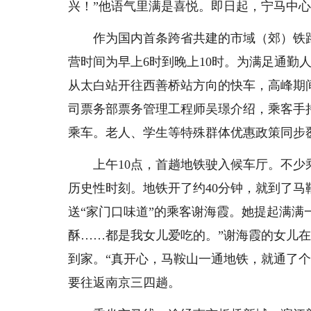
兴！”他语气里满是喜悦。即日起，宁马中心
作为国内首条跨省共建的市域（郊）铁路，
营时间为早上6时到晚上10时。为满足通勤
从太白站开往西善桥站方向的快车，高峰期间
司票务部票务管理工程师吴璟介绍，乘客手
乘车。老人、学生等特殊群体优惠政策同步
上午10点，首趟地铁驶入候车厅。不少
历史性时刻。地铁开了约40分钟，就到了
送“家门口味道”的乘客谢海霞。她提起满满
酥……都是我女儿爱吃的。”谢海霞的女儿
到家。“真开心，马鞍山一通地铁，就通了
要往返南京三四趟。