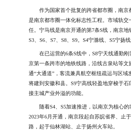
作为国家首个批复的跨省都市圈，南京都
是南京都市圈一体化标志性工程。市域轨交
任。宁马线是南京开通的第7条S线，南京地铁
S3、S6、S7、S8、S9。S4宁滁线、S5宁
在已运营的6条S线中，S8宁天线通勤刚需
京第一条跨市的地铁线路，沿线古泉站等文
通“大通道”，客流兼具航空枢纽疏运与区域
将建到安徽和县。S9宁高线轻盈地穿梭于石
接主城产业外溢的功能。
随着S4、S5加速推进，以南京为核心的城
2023年6月开通，南京段起自苏皖省界、
路，起于仙林湖站、止于扬州火车站。