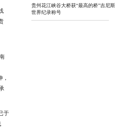
贵州花江峡谷大桥获“最高的桥”吉尼斯
线
世界纪录称号
责
南
伸，
承
已于
线