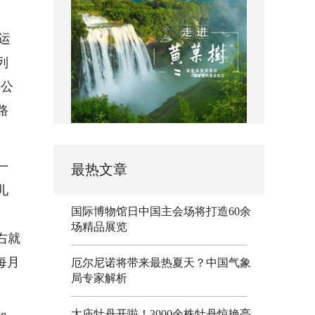
运
列
任公
路
一
最热文章
儿
国际博物馆日中国主会场将打造60余
场精品展览
右就
每月
厄尔尼诺将带来最热夏天？中国气象
局专家解析
太庙牡丹开啦！3000余株牡丹惊艳亮