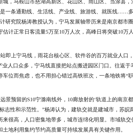
城，马鞍山市慈湖高新区、花山区、雨山区、当涂县，
这是一条通勤线、生活线、产业线、旅游线、就医线……
设计研究院杨涛教授认为，宁马发展轴带历来是南京都市
估计正常日客流量5万至10万人次，高峰日将突破10万
站即上宁马线，雨花台核心区、软件谷的百万就业人口
的产业人口众多，宁马线直接把站点搬进园区门口。往返于
停车位而焦虑，也不用担心错过高铁班次，一条地铁将“
景预留的S10宁滁南线外，10廊放射的‘轨道上的南京
有标志性和示范性。”杨涛认为，建轨交就是建城市，苏皖
历来很高，人口密集地带多，城市连绵化明显。市域轨交
和土地利用集约节约高质量可持续发展具有关键作用。