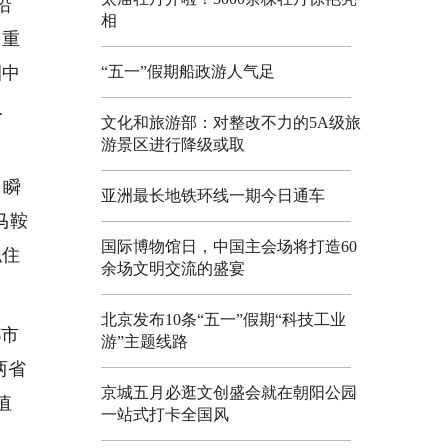
沿
相
多重
圈中
“五一”假期船政游人气足
人
文化和旅游部：对整改不力的5A级旅
游景区进行降级或取
，瞬
亚洲最长地铁环线一期今日通车
马鞍
国际博物馆日，中国主会场将打造60
职住
余场文明交流的盛宴
北京发布10条“五一”假期“科技工业
都市
游”主题线路
两省
京城五月必逛文创盛会就在朝阳公园
值
一站式打卡全国风