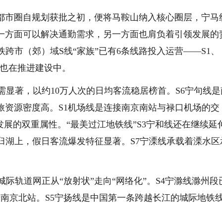
市圈自规划获批之初，便将马鞍山纳入核心圈层，宁马
一方面可以解决通勤需求，另一方面也肩负着引领发展的
跨市（郊）域S线“家族”已有6条线路投入运营——S1、
扬线也在推进建设中。
显著，以约10万人次的日均客流稳居榜首。S6宁句线是
旅资源密度高。S1机场线是连接南京南站与禄口机场的交
发展的双重属性。“最美过江地铁线”S3宁和线还在继续延
臼湖上，假日客流爆发特征显著。S7宁溧线承载着溧水区
际轨道网正从“放射状”走向“网络化”。S4宁滁线滁州段
止于南京北站。S5宁扬线是中国第一条跨越长江的城际地铁