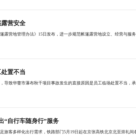
篷露营安全
帐篷露营地管理办法》15日发布，进一步规范帐篷露营地设立、经营与服
工处置不当
查，导致华蓥市瀑布秋千项目事故发生的直接原因是员工临场处置不当，
出“自行车随身行”服务
足旅客多样化出行需求，铁路部门5月19日起在京张高铁北京北至崇礼间