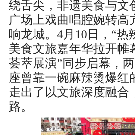
绕舌尖，非遗美食与文
广场上戏曲唱腔婉转高
响龙城。4月10日，“
美食文旅嘉年华拉开帷
荟萃展演”同步启幕，
座曾靠一碗麻辣烫爆红
走出了以文旅深度融合
路。