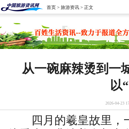
首页
>
旅游资讯
> 正文
从一碗麻辣烫到一城
以
2026-04-23 1
四月的羲皇故里，一