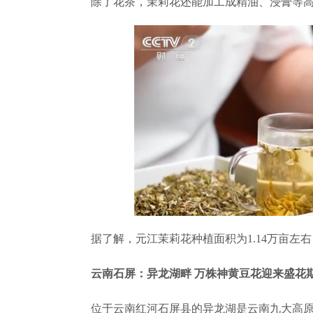
除了花茶，茉莉花还能加工成精油、浸膏等高
据了解，元江茉莉花种植面积为1.14万亩左右，2
云南石屏：异龙湖畔 万株神黄豆花迎来盛花
位于云南红河石屏县的异龙湖是云南九大高原