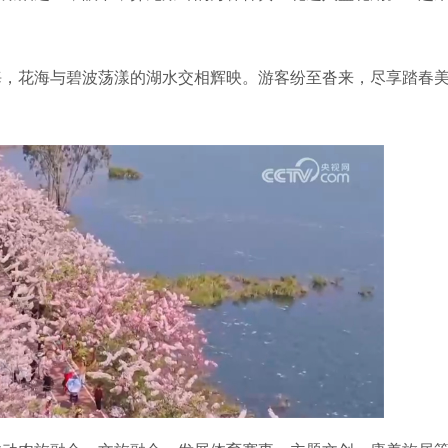
，花海与碧波荡漾的湖水交相辉映。游客纷至沓来，尽享踏春