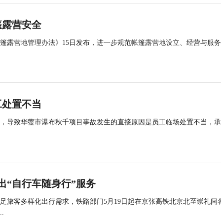
篷露营安全
帐篷露营地管理办法》15日发布，进一步规范帐篷露营地设立、经营与服
工处置不当
查，导致华蓥市瀑布秋千项目事故发生的直接原因是员工临场处置不当，
出“自行车随身行”服务
足旅客多样化出行需求，铁路部门5月19日起在京张高铁北京北至崇礼间
.