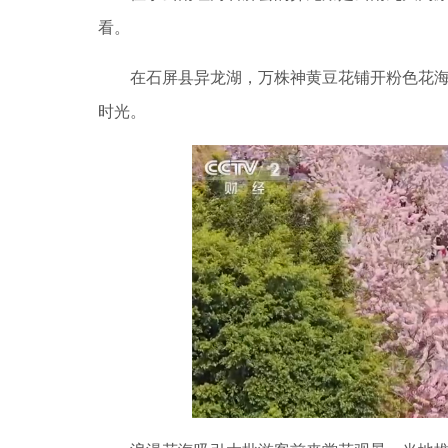
看。
在石屏县异龙湖，万株神黄豆花铺开粉色花海
时光。