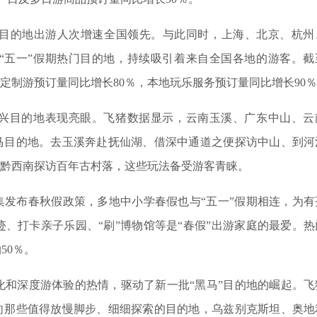
的地出游人次增速全国领先。与此同时，上海、北京、杭州
“五一”假期热门目的地，持续吸引着来自全国各地的游客。截
，定制游预订量同比增长80％，本地玩乐服务预订量同比增长90
兴目的地表现亮眼。飞猪数据显示，云南玉溪、广东中山、云
黑马目的地。去玉溪奔赴抚仙湖、借深中通道之便探访中山、到河
往黔西南探访百年古村落，这些玩法备受游客青睐。
发布春秋假政策，多地中小学春假也与“五一”假期相连，为有
、打卡亲子乐园、“刷”博物馆等是“春假”出游家庭的最爱。热
50％。
深度游体验的热情，驱动了新一批“黑马”目的地的崛起。飞
投向那些值得放慢脚步、细细探索的目的地，乌兹别克斯坦、奥地