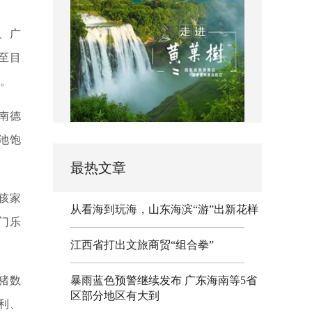
、广
至目
％。
南德
池饱
最热文章
孩家
从看海到玩海，山东海滨“游”出新花样
门乐
江西省打出文旅商贸“组合拳”
猪数
暴雨蓝色预警继续发布 广东海南等5省
区部分地区有大到
利、