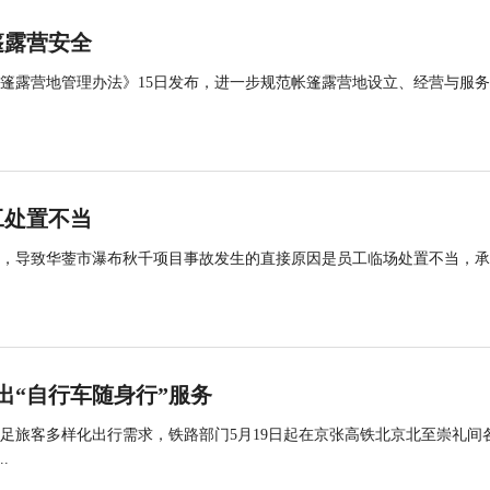
篷露营安全
帐篷露营地管理办法》15日发布，进一步规范帐篷露营地设立、经营与服
工处置不当
查，导致华蓥市瀑布秋千项目事故发生的直接原因是员工临场处置不当，
出“自行车随身行”服务
足旅客多样化出行需求，铁路部门5月19日起在京张高铁北京北至崇礼间
.