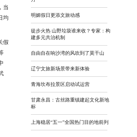
，当
明媚假日更添文旅动感
日均
徒步火热 山野垃圾谁来收？专家：构
建多元共治机制
长假
等
自由自在响沙湾的风吹到了莫干山
中
辽宁文旅新场景带来新体验
武
青海坎布拉景区启动试运营
甘肃永昌：古丝路重镇建起文化新地
标
上海稳居“五一”全国热门目的地前列