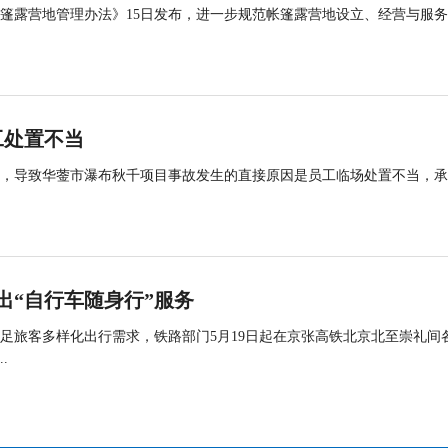
帐篷露营地管理办法》15日发布，进一步规范帐篷露营地设立、经营与服
工处置不当
查，导致华蓥市瀑布秋千项目事故发生的直接原因是员工临场处置不当，
出“自行车随身行”服务
足旅客多样化出行需求，铁路部门5月19日起在京张高铁北京北至崇礼间
.