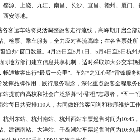
、婺源、上饶、九江、南昌、长沙、宜昌、赣州、厦门、
、西安等地。
各客运车站将灵活调整旅客走行流线，高峰期开启全部
站、检票、乘车服务，全力应对客流高峰；在各售票处所
通办”窗口数量。4月29日至5月1日、5月4日至5日杭州
动同地方部门建立信息共享机制，适时采取加大公交车辆
畅通旅客出行“最后一公里”。车站“之江心驿”雷锋服务
充分发挥品牌作用，践行服务理念，深化重点旅客全程服务
站提前向高校和社会广泛招募“小甜橙”志愿者，“五一”
站每日共安排110人，共同做好旅客问询和秩序维护工
州东站、杭州南站、杭州西站车票起售时间为10:45，
、建德南站、大洋站、千岛湖站车票起售时间为10:30,