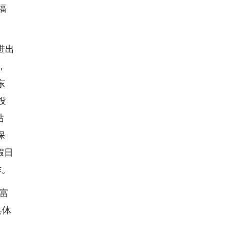
福
进出
，
东
投
站
保
假日
作。
富
具体