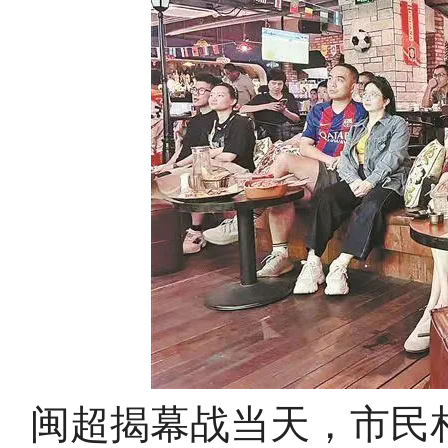
闽超揭幕战当天，市民