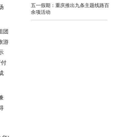
五一假期：重庆推出九条主题线路百
场
余项活动
组团
旅游
示
行付
成
兼
得