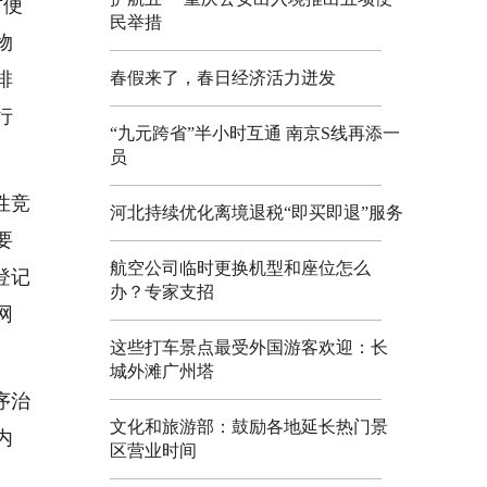
方便
民举措
物
排
春假来了，春日经济活力迸发
行
“九元跨省”半小时互通 南京S线再添一
员
性竞
河北持续优化离境退税“即买即退”服务
要
航空公司临时更换机型和座位怎么
登记
办？专家支招
网
这些打车景点最受外国游客欢迎：长
城外滩广州塔
序治
文化和旅游部：鼓励各地延长热门景
内
区营业时间