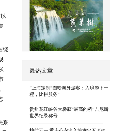
年以
集
围绕
规
强
最热文章
市
“上海定制”圈粉海外游客：入境游下一
，
程，比拼服务“
态
贵州花江峡谷大桥获“最高的桥”吉尼斯
世界纪录称号
关系
护航五一 重庆公安出入境推出五项便